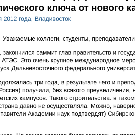
ического ключа от нового к
я 2012 года, Владивосток
 Уважаемые коллеги, студенты, преподаватели
е, закончился саммит глав правительств и госуд
– АТЭС. Это очень крупное международное мер
уса Дальневосточного федерального университ
одолжалась три года, в результате чего и препо
 Россия) получили, без всякого преувеличения,
тских кампусов. Такого строительства: в таком
 страна давно не осуществляла. Можно, наверно
ставители Академии наук подтвердят) Сибирск