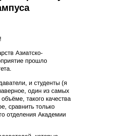
ампуса
!
арств Азиатско-
оприятие прошло
ета.
даватели, и студенты (я
 наверное, один из самых
 объёме, такого качества
е, сравнить только
ого отделения Академии