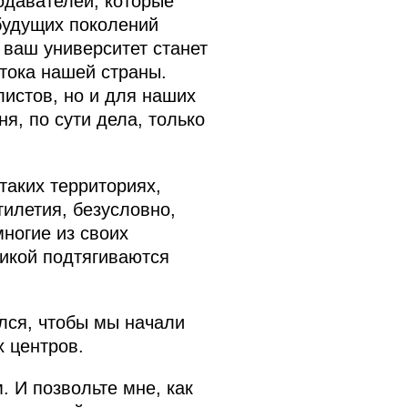
подавателей, которые
 будущих поколений
 ваш университет станет
тока нашей страны.
листов, но и для наших
я, по сути дела, только
таких территориях,
илетия, безусловно,
многие из своих
микой подтягиваются
ался, чтобы мы начали
х центров.
 И позвольте мне, как