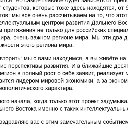
ится. Но самое главное будет зависеть от пре
т студентов, которые тоже здесь находятся, от
ов: мы все очень рассчитываем на то, что этот
еллектуальным центром развития Дальнего Вос
м притяжения не только для российских специа
ира, очень важном регионе мира. Мы эти два дн
ажности этого региона мира.
вторить: мы с вами находимся, а вы живёте на 
е перспективы развития. И в ближайшие десят
егион в полный рост о себе заявит, реализует 
вится лидером мировой экономики, а за эконо
еополитического характера.
ого начала, когда только этот проект задумыв
ьнего Востока именно с таких интеллектуальны
оздравляю вас с этим замечательным событием.