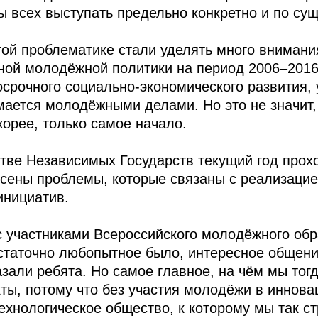
ы всех выступать предельно конкретно и по сущ
ой проблематике стали уделять много внимания
нной молодёжной политики на период 2006–2016
осрочного социально-экономического развития, 
мается молодёжными делами. Но это не значит,
корее, только самое начало.
стве Независимых Государств текущий год прох
есены проблемы, которые связаны с реализаци
инициатив.
с участниками Всероссийского молодёжного об
статочно любопытное было, интересное общени
зали ребята. Но самое главное, на чём мы тогд
ты, потому что без участия молодёжи в иннов
технологическое общество, к которому мы так с