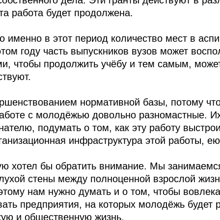
обственного дела. Эти гранты действуют в раз
та работа будет продолжена.
 именно в этот период количество мест в аспи
этом году часть выпускников вузов может воспо
, чтобы продолжить учёбу и тем самым, может 
твуют.
ершенствованием нормативной базы, потому чт
аботе с молодёжью довольно разномастные. Их,
нателю, подумать о том, как эту работу выстро
рганизационная инфраструктура этой работы, ею
ую хотел бы обратить внимание. Мы занимаем
 глухой стены между полноценной взрослой жиз
этому нам нужно думать и о том, чтобы вовлек
вать предприятия, на которых молодёжь будет р
кую и общественную жизнь.