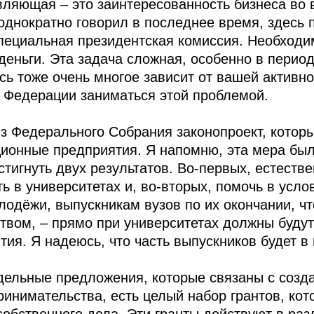
вляющая – это заинтересованность бизнеса во
однократно говорил в последнее время, здесь 
пециальная президентская комиссия. Необходи
 деньги. Эта задача сложная, особенно в перио
сь тоже очень многое зависит от вашей активно
 Федерации заниматься этой проблемой.
из Федерального Собрания законопроект, котор
ионные предприятия. Я напомню, эта мера бы
стигнуть двух результатов. Во‑первых, естеств
ь в университетах и, во‑вторых, помочь в усло
лодёжи, выпускникам вузов по их окончании, чт
твом, – прямо при университетах должны буду
ия. Я надеюсь, что часть выпускников будет в 
 дельные предложения, которые связаны с созд
нимательства, есть целый набор грантов, ко