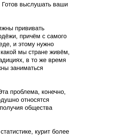
. Готов выслушать ваши
лжны прививать
одёжи, причём с самого
еде, и этому нужно
 какой мы стране живём,
адициях, в то же время
жны заниматься
Эта проблема, конечно,
одушно относятся
ополучия общества
статистике, курит более