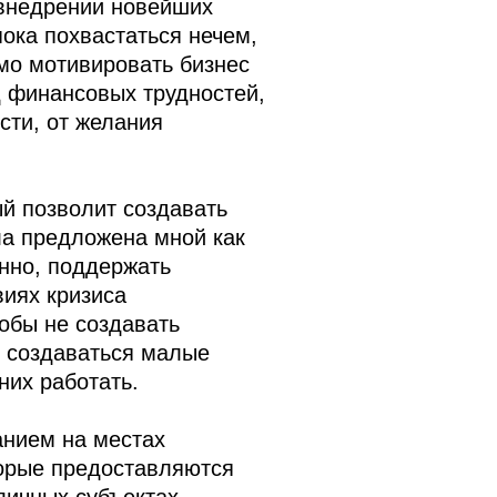
 внедрении новейших
пока похвастаться нечем,
мо мотивировать бизнес
д финансовых трудностей,
сти, от желания
ый позволит создавать
ла предложена мной как
енно, поддержать
виях кризиса
обы не создавать
т создаваться малые
них работать.
анием на местах
торые предоставляются