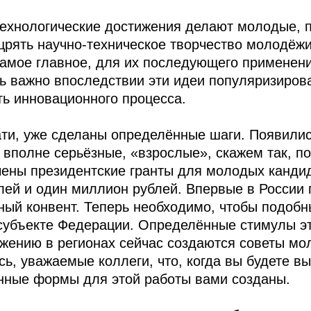
 технологические достижения делают молодые,
щрять научно-техническое творчество молодёжи
самое главное, для их последующего применени
ь важно впоследствии эти идеи популяризиров
ть инновационного процесса.
ати, уже сделаны определённые шаги. Появили
 вполне серьёзные, «взрослые», скажем так, по
ены президентские гранты для молодых кандид
блей и один миллион рублей. Впервые в России
ый конвент. Теперь необходимо, чтобы подобн
субъекте Федерации. Определённые стимулы эт
жению в регионах сейчас создаются советы мо
ь, уважаемые коллеги, что, когда вы будете вы
онные формы для этой работы вами созданы.