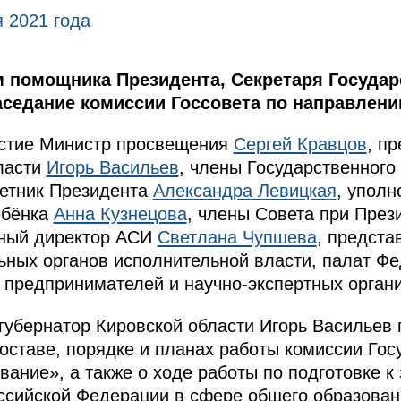
 2021 года
 помощника Президента, Секретаря Государ
аседание комиссии Госсовета по направлени
астие Министр просвещения
Сергей Кравцов
, п
ласти
Игорь Васильев
, члены Государственного
ветник Президента
Александра Левицкая
, упол
ебёнка
Анна Кузнецова
, члены Совета при През
ьный директор АСИ
Светлана Чупшева
, предст
ных органов исполнительной власти, палат Фе
предпринимателей и научно-экспертных органи
 губернатор Кировской области Игорь Василье
составе, порядке и планах работы комиссии Гос
ание», а также о ходе работы по подготовке к
ссийской Федерации в сфере общего образован