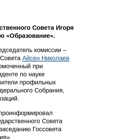
ственного Совета Игоря
ю «Образование».
редседатель комиссии –
 Совета
Айсен Николаев
номоченный при
иденте по науке
авители профильных
дерального Собрания,
заций.
в проинформировал
ударственного Совета
 заседанию Госсовета
ия».