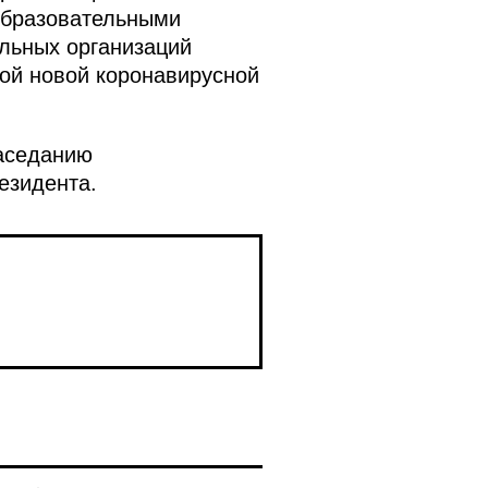
образовательными
ельных организаций
ой новой коронавирусной
заседанию
езидента.