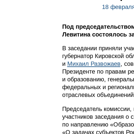
18 февраля
Под председательством
Левитина состоялось з
В заседании приняли уч
губернатор Кировской об
и
Михаил Развожаев
, со
Президенте по правам р
и образованию, генерал
федеральных и региональ
отраслевых объединений 
Председатель комиссии,
участников заседания о 
по направлению «Образов
«О задачах субъектов Ро