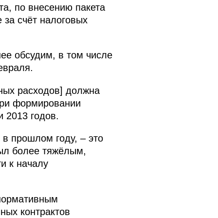
а, по внесению пакета
 за счёт налоговых
ее обсудим, в том числе
евраля.
ных расходов] должна
 при формировании
 2013 годов.
 в прошлом году, – это
был более тяжёлым,
ти к началу
 нормативным
ных контрактов