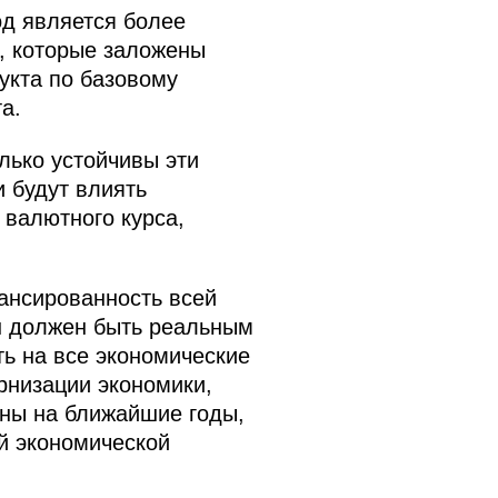
од является более
, которые заложены
укта по базовому
а.
лько устойчивы эти
и будут влиять
 валютного курса,
лансированность всей
н должен быть реальным
ь на все экономические
рнизации экономики,
аны на ближайшие годы,
й экономической