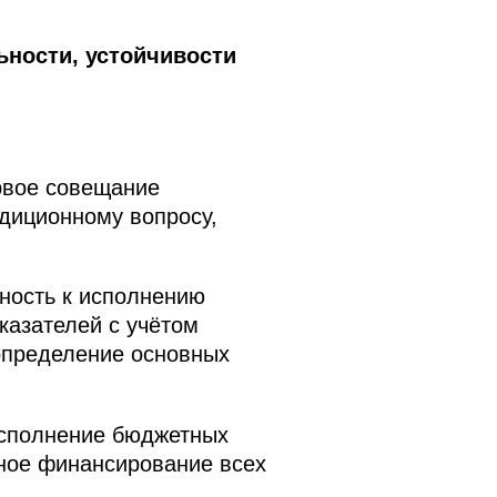
ности, устойчивости
рвое совещание
адиционному вопросу,
вность к исполнению
казателей с учётом
 определение основных
исполнение бюджетных
чное финансирование всех