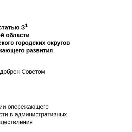
1
статью З
й области
кого городских округов
жающего развития
одобрен Советом
рии опережающего
асти в административных
уществления