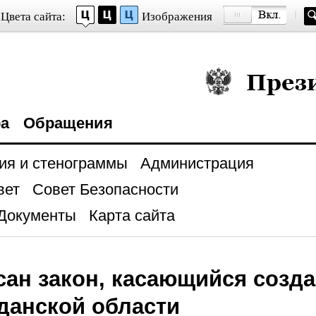
Цвета сайта:
Изображения
Президент Росси
ра
Обращения
ия и стенограммы
Администрация
вет
Совет Безопасности
Документы
Карта сайта
ан закон, касающийся созд
данской области