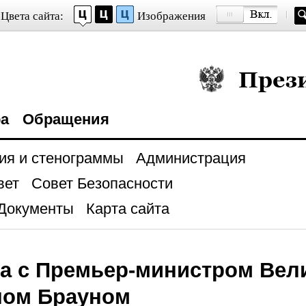
Цвета сайта:
Изображения
Президент Росси
ра
Обращения
ия и стенограммы
Администрация
вет
Совет Безопасности
Документы
Карта сайта
а с Премьер-министром Вел
ном Брауном