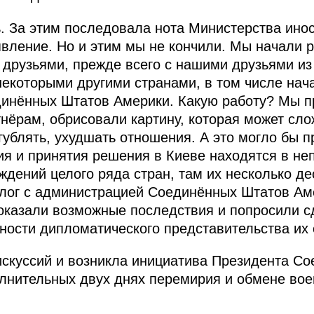
. За этим последовала нота Министерства инос
аявление. Но и этим мы не кончили. Мы начали 
друзьями, прежде всего с нашими друзьями из
 некоторыми другими странами, в том числе нач
динённых Штатов Америки. Какую работу? Мы 
нёрам, обрисовали картину, которая может слож
гублять, ухудшать отношения. А это могло бы п
ия и принятия решения в Киеве находятся в не
дений целого ряда стран, там их несколько дес
алог с администрацией Соединённых Штатов Ам
оказали возможные последствия и попросили с
ности дипломатического представительства их 
дискуссий и возникла инициатива Президента С
лнительных двух днях перемирия и обмене вое