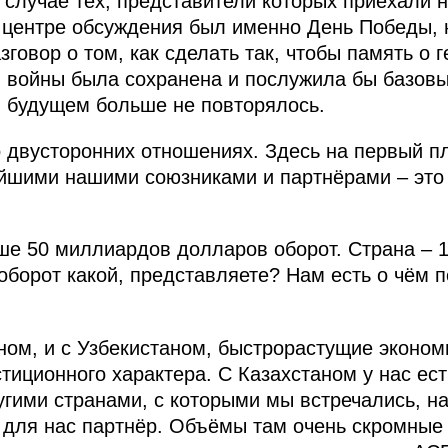
м случае тех, представители которых приехали 
 центре обсуждения был именно День Победы, 
зговор о том, как сделать так, чтобы память о 
 войны была сохранена и послужила бы базовы
в будущем больше не повторялось.
о двусторонних отношениях. Здесь на первый пл
йшими нашими союзниками и партнёрами – это 
ше 50 миллиардов долларов оборот. Страна – 
борот какой, представляете? Нам есть о чём п
аном, и с Узбекистаном, быстрорастущие эконом
стиционного характера. С Казахстаном у нас ес
ругими странами, с которыми мы встречались, н
 для нас партнёр. Объёмы там очень скромные