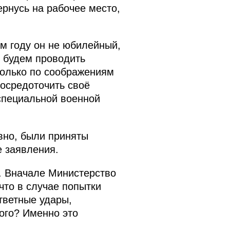
ернусь на рабочее место,
ом году он не юбилейный,
о будем проводить
только по соображениям
осредоточить своё
специальной военной
вно, были приняты
е заявления.
е. Вначале Министерство
что в случае попытки
тветные удары,
ого? Именно это