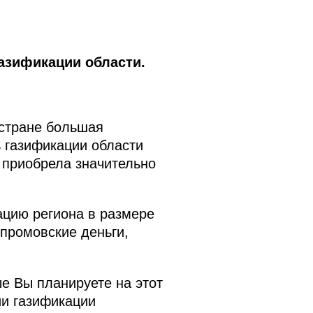
азификации области.
 стране большая
ь газификации области
а приобрела значительно
ацию региона в размере
зпромовские деньги,
ые Вы планируете на этот
ии газификации