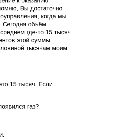
шение к оказанию
помню, Вы достаточно
моуправления, когда мы
. Сегодня объём
среднем где‑то 15 тысяч
ентов этой суммы.
оловиной тысячам моим
это 15 тысяч. Если
появился газ?
и.