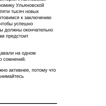
ономику Ульяновской
 пяти тысяч новых
готовимся к заключению
 чтобы успешно
мы должны окончательно
ам предстоит
давали на одном
о сомнений.
но активнее, потому что
анимайтесь