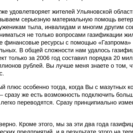
уже удовлетворяет жителей Ульяновской област
зываем серьезную материальную помощь вете
уженикам тыла, инвалидам и многим другим со
аниматься не только вопросами газификации ж
ые финансовые ресурсы с помощью «Газпрома» 
ельных. В общей сложности нам удалось газифи
кт только за 2006 год составил порядка 20 ми
иллионов рублей. Вы лучше меня знаете о том, 
с.
й плюс особенно тогда, когда Вы с мазутных к
– сразу же есть возможность подключить больш
 легко переводятся. Сразу принципиально изме
ерно. Кроме этого, мы за эти два года газифи
ских предприятий, и в результате этого на те