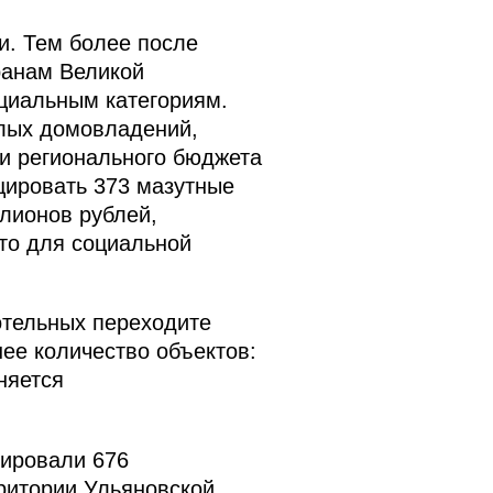
и. Тем более после
ранам Великой
циальным категориям.
илых домовладений,
и регионального бюджета
цировать 373 мазутные
ллионов рублей,
что для социальной
отельных переходите
ее количество объектов:
няется
цировали 676
рритории Ульяновской