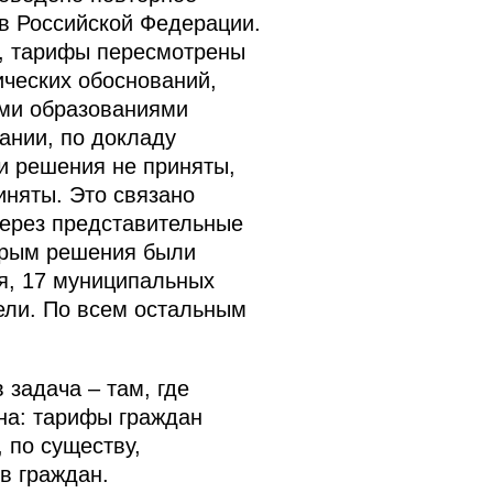
в Российской Федерации.
м, тарифы пересмотрены
ческих обоснований,
ыми образованиями
ании, по докладу
и решения не приняты,
иняты. Это связано
через представительные
торым решения были
я, 17 муниципальных
ели. По всем остальным
 задача – там, где
на: тарифы граждан
 по существу,
в граждан.