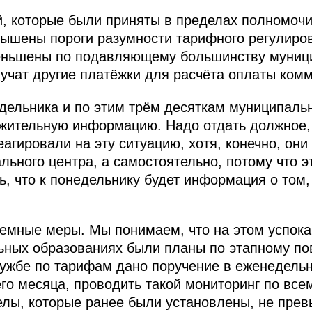
й, которые были приняты в пределах полномочи
ышены пороги разумности тарифного регулиров
еньшены по подавляющему большинству муници
лучат другие платёжки для расчёта оплаты комм
дельника и по этим трём десяткам муниципаль
жительную информацию. Надо отдать должное,
агировали на эту ситуацию, хотя, конечно, он
ьного центра, а самостоятельно, потому что эт
ь, что к понедельнику будет информация о том,
темные меры. Мы понимаем, что на этом успока
льных образованиях были планы по этапному п
ужбе по тарифам дано поручение в еженедель
го месяца, проводить такой мониторинг по вс
елы, которые ранее были установлены, не прев