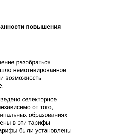
ованности повышения
чение разобраться
зошло немотивированное
 и возможность
е.
оведено селекторное
езависимо от того,
ципальных образованиях
жены в эти тарифы
тарифы были установлены