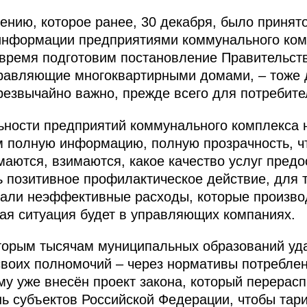
ению, которое ранее, 30 декабря, было принят
 информации предприятиями коммунального ком
время подготовим постановление Правительств
правляющие многоквартирными домами, – тоже
езвычайно важно, прежде всего для потребите
ьности предприятий коммунального комплекса н
 полную информацию, полную прозрачность, чт
маются, взимаются, какое качество услуг предо
ь позитивное профилактическое действие, для 
гали неэффективные расходы, которые производ
ая ситуация будет в управляющих компаниях.
оторым тысячам муниципальных образований уд
воих полномочий – через нормативы потреблени
му уже внесён проект закона, который перерас
нь субъектов Российской Федерации, чтобы та