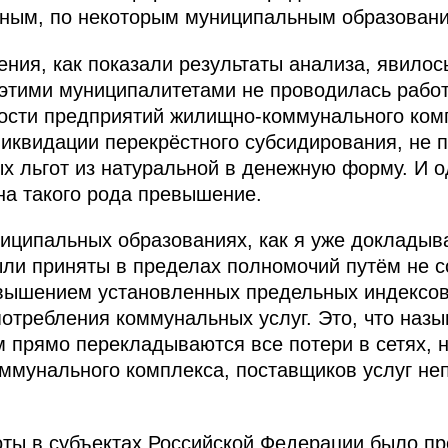
ным, по некоторым муниципальным образования
ния, как показали результаты анализа, явилось
этими муниципалитетами не проводилась рабо
ости предприятий жилищно-коммунального ком
иквидации перекрёстного субсидирования, не
х льгот из натуральной в денежную форму. И 
на такого рода превышение.
ниципальных образованиях, как я уже докладыв
ли приняты в пределах полномочий путём не с
вышением установленных предельных индексов 
отребления коммунальных услуг. Это, что назыв
м прямо перекладываются все потери в сетях,
ммунального комплекса, поставщиков услуг не
оты в субъектах Российской Федерации было п