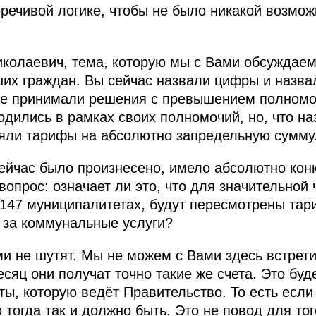
речивой логике, чтобы не было никакой возмо
иколаевич, тема, которую мы с Вами обсуждаем,
их граждан. Вы сейчас назвали цифры и назва
ые принимали решения с превышением полномоч
ходились в рамках своих полномочий, но, что н
няли тарифы на абсолютно запредельную сумму
 сейчас было произнесено, имело абсолютно кон
вопрос: означает ли это, что для значительной
 147 муниципалитетах, будут пересмотрены тар
 за коммунальные услуги?
и не шутят. Мы не можем с Вами здесь встретит
сяц они получат точно такие же счета. Это буд
ты, которую ведёт Правительство. То есть если
то тогда так и должно быть. Это не повод для то