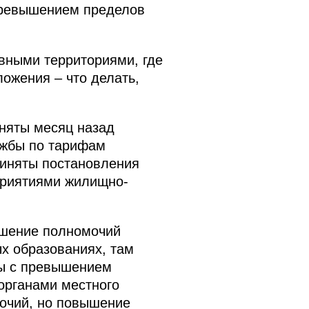
превышением пределов
вными территориями, где
ожения – что делать,
няты месяц назад
ужбы по тарифам
риняты постановления
приятиями жилищно-
ышение полномочий
х образованиях, там
ты с превышением
органами местного
очий, но повышение