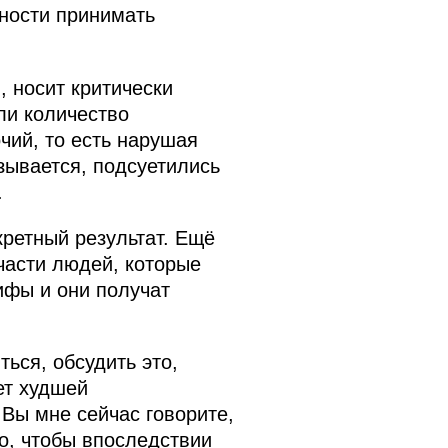
жности принимать
 носит критически
ли количество
ий, то есть нарушая
азывается, подсуетились
.
кретный результат. Ещё
 части людей, которые
ифы и они получат
ься, обсудить это,
ет худшей
 Вы мне сейчас говорите,
го, чтобы впоследствии