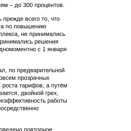
м – до 300 процентов.
 прежде всего то, что
та по повышению
плекса, не принимались
 принимались решения
одномоментно с 1 января
ал, по предварительной
овсем прозрачных
роста тарифов, а путём
ается, двойной грех,
 неэффективность работы
посредственно
роведено повторное