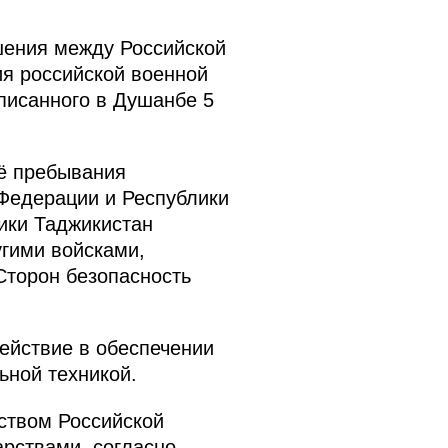
шения между Российской
ия российской военной
писанного в Душанбе 5
её пребывания
Федерации и Республики
ики Таджикистан
гими войсками,
Сторон безопасность
ействие в обеспечении
ьной техникой.
ьством Российской
арствами, согласно