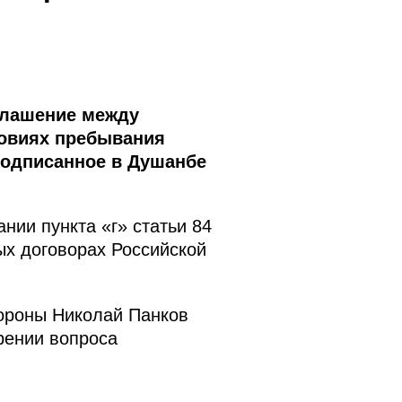
глашение между
ловиях пребывания
подписанное в Душанбе
ии пункта «г» статьи 84
х договорах Российской
бороны Николай Панков
рении вопроса