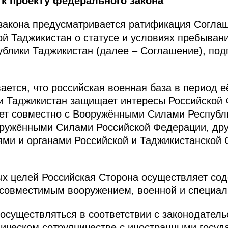
 к проекту федерального закона
закона предусматривается ратификация Согла
й Таджикистан о статусе и условиях пребыван
ублики Таджикистан (далее – Соглашение), под
ется, что российская военная база в период 
и Таджикистан защищает интересы Российской 
ает совместно с Вооружёнными Силами Республ
оружёнными Силами Российской Федерации, дру
ми и органами Российской и Таджикистанской 
х целей Российская Сторона осуществляет сод
совместимым вооружением, военной и специал
 осуществляться в соответствии с законодател
ическом сотрудничестве с иностранными госуд