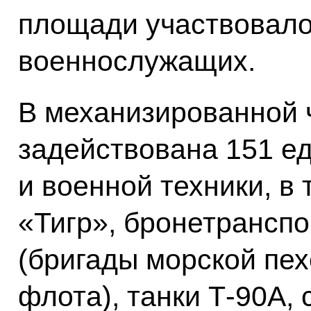
площади участвовало
военнослужащих.
В механизированной 
задействована 151 е
и военной техники, в
«Тигр», бронетрансп
(бригады морской пе
флота), танки Т‑90А,