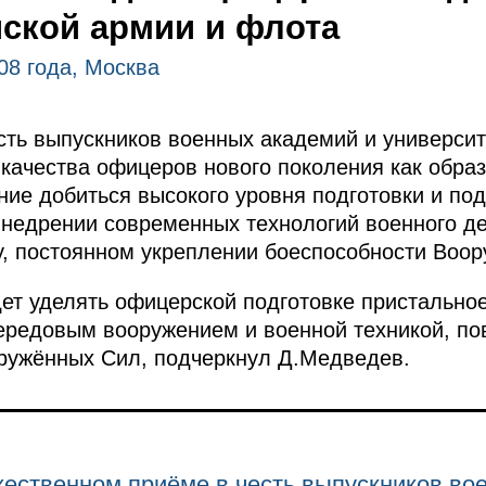
ской армии и флота
08 года, Москва
сть выпускников военных академий и универси
качества офицеров нового поколения как образ
ние добиться высокого уровня подготовки и по
 внедрении современных технологий военного д
у, постоянном укреплении боеспособности Воо
дет уделять офицерской подготовке пристально
передовым вооружением и военной техникой, п
ружённых Сил, подчеркнул Д.Медведев.
ественном приёме в честь выпускников во