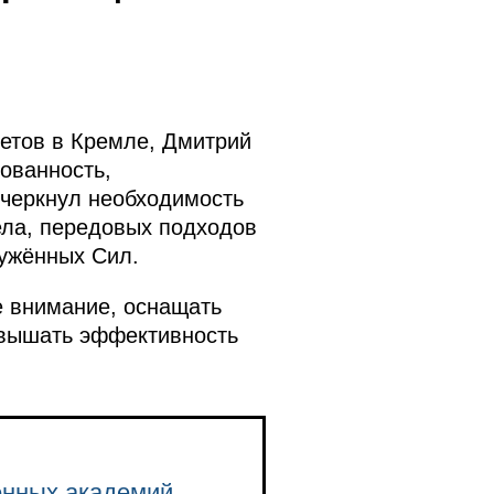
тетов в Кремле, Дмитрий
ованность,
дчеркнул необходимость
ела, передовых подходов
ружённых Сил.
е внимание, оснащать
овышать эффективность
енных академий