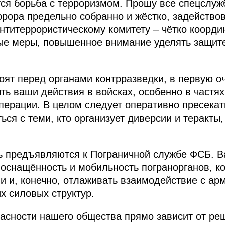
ся борьба с терроризмом. Прошу все спецслуж
ррора предельно собранно и жёстко, задейство
нтитеррористическому комитету – чётко коорди
ые меры, повышенное внимание уделять защите
оят перед органами контрразведки, в первую о
ь ваши действия в войсках, особенно в частях
перации. В целом следует оперативно пресекат
ься с теми, кто организует диверсии и теракты
ь предъявляются к Пограничной службе ФСБ. В
оснащённость и мобильность погранорганов, к
 и, конечно, отлаживать взаимодействие с ар
х силовых структур.
асности нашего общества прямо зависит от ре