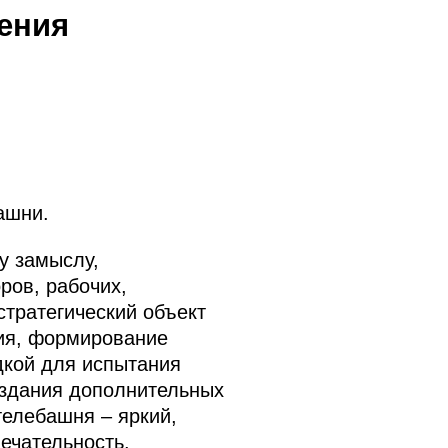
ения
ашни.
у замыслу,
ров, рабочих,
стратегический объект
ния, формирование
дкой для испытания
оздания дополнительных
телебашня – яркий,
ечательность.