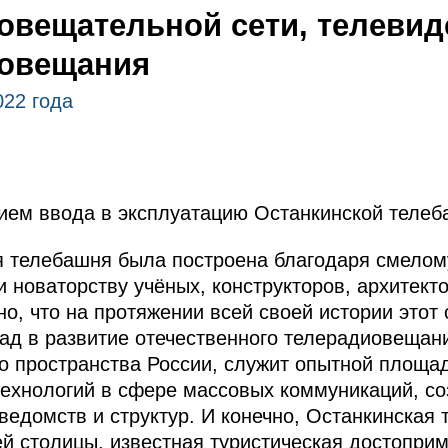
овещательной сети, телевид
иовещания
022 года
ием ввода в эксплуатацию Останкинской телеб
я телебашня была построена благодаря смелом
 новаторству учёных, конструкторов, архитекто
о, что на протяжении всей своей истории этот 
ад в развитие отечественного телерадиовеща
о пространства России, служит опытной площа
технологий в сфере массовых коммуникаций, с
ведомств и структур. И конечно, Останкинская 
 столицы, известная туристическая достоприм