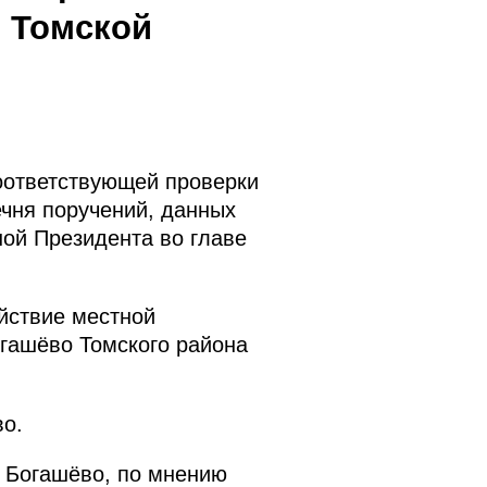
 Томской
оответствующей проверки
ечня поручений, данных
ной Президента во главе
йствие местной
гашёво Томского района
о.
е Богашёво, по мнению