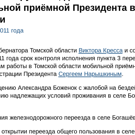
ной приёмной Президента в
ти
011 года
бернатора Томской области
Виктора Кресса
и с
11 года срок контроля исполнения пункта 3 пер
гам работы в Томской области мобильной приём
страции Президента
Сергеем Нарышкиным
.
щению Александра Боженок с жалобой на безде
нию надлежащих условий проживания в селе Бо
ния железнодорожного переезда в селе Богашёв
 открытии переезда общего пользования в сел