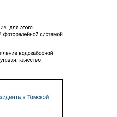
е, для этого
й фоторелейной системой
епление водозаборной
уговая, качество
зидента в Томской