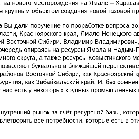
тва нового месторождения на Ямале – Харасавэ
м крупным объектом создания новой газовой п
а Вы дали поручение по проработке вопроса во
бласти, Красноярского края, Ямало-Ненецкого а
й Восточной Сибири. Владимир Владимирович, 
 очередь опираясь на ресурсы Ямала и Надым-П
ного округа, а также ресурсы Ковыктинского м
 позволяют буквально в ближайшей перспективе
 районов Восточной Сибири, как Красноярский к
Бурятия, как Забайкальский край. И, без сомне
 нас есть у некоторых крупных промышленных 
внутренний рынок за счёт ресурсной базы, кото
влетворить все потребности, которые есть в эт