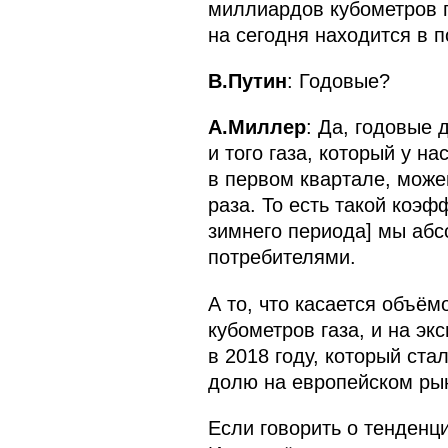
миллиардов кубометров га
на сегодня находится в 
В.Путин
: Годовые?
А.Миллер
: Да, годовые
и того газа, который у н
в первом квартале, може
раза. То есть такой коэф
зимнего периода] мы аб
потребителями.
А то, что касается объё
кубометров газа, и на эк
в 2018 году, который ста
долю на европейском рын
Если говорить о тенденц