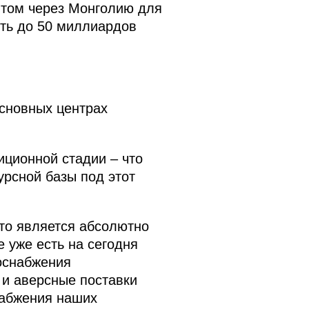
зитом через Монголию для
ить до 50 миллиардов
основных центрах
ционной стадии – что
урсной базы под этот
это является абсолютно
 уже есть на сегодня
оснабжения
 и аверсные поставки
набжения наших