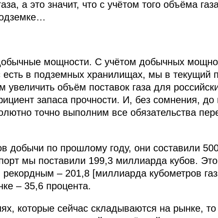
за, а это значит, что с учётом того объёма газа
подземке…
 добычные мощности. С учётом добычных мощнос
ас есть в подземных хранилищах, мы в текущий 
м увеличить объём поставок газа для российск
фициент запаса прочности. И, без сомнения, до
солютно точно выполним все обязательства пе
мов добычи по прошлому году, они составили 50
спорт мы поставили 199,3 миллиарда кубов. Это
л рекордным – 201,8 [миллиарда кубометров га
ке – 35,6 процента.
иях, которые сейчас складываются на рынке, т