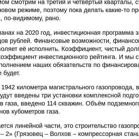
мом смотрим на третий и четвёртый кварталы, с
ановом режиме, поэтому пока делать какие-то 
 по-видимому, рано.
ланах на 2020 год, инвестиционная программа 
дов рублей. Финансовые возможности, финансо
оляет её исполнить. Коэффициент, чистый долг
 коэффициент инвестиционного рейтинга. И мы с
сполнением наших обязательств по финансиро
 будет.
1942 километра магистрального газопровода, в
 будут введены три установки комплексной подг
в газа, введено 114 скважин. Объём подземно
нов кубометров газа.
ается линейной части, это строительство газоп
 – 2» (Грязовец – Волхов – компрессорная стан