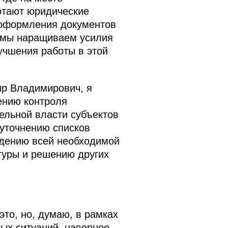
отают юридические
 оформления документов
 мы наращиваем усилия
учшения работы в этой
ир Владимирович, я
ению контроля
ельной власти субъектов
 уточнению списков
едению всей необходимой
туры и решению других
это, но, думаю, в рамках
ых ситуаций, наверное,