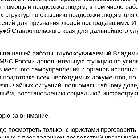
я помощь и поддержка людям, в том числе раб
ех структур по оказанию поддержки людям для
шений для признания людей пострадавшими. И
ужб Ставропольского края для дальнейшего ул
опыта нашей работы, глубокоуважаемый Владим
 МЧС России дополнительную функцию по усил
в местного самоуправления и органов исполнит
 подготовке всех необходимых документов, по
резвычайных ситуаций, полномасштабному дов
льём, восстановлению социальной инфраструк
арю за внимание.
до посмотреть только, с юристами проговорить 
нных с преодолением последствий чрезвычайн