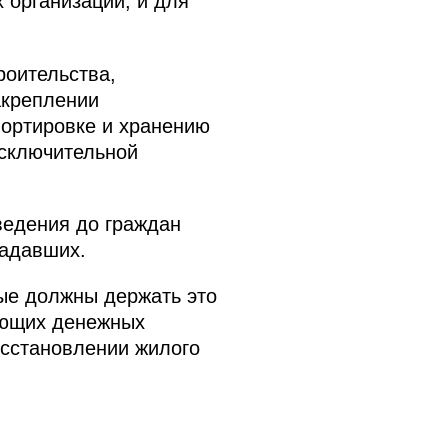
 организаций, и для
роительства,
акреплении
портировке и хранению
исключительной
ведения до граждан
радавших.
ные должны держать это
вующих денежных
осстановлении жилого