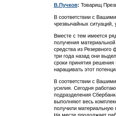
В.Пучков
:
Товарищ Прези
В соответствии с Вашим
чрезвычайных ситуаций, 
Вместе с тем имеется р
получения материальной
средства из Резервного 
три года назад они выде
сроки принятия решения
наращивать этот потенци
В соответствии с Вашим
усилия. Сегодня работаю
подразделения Сбербанка
выполняют весь комплекс
получили материальную 
На месте продолжает раб