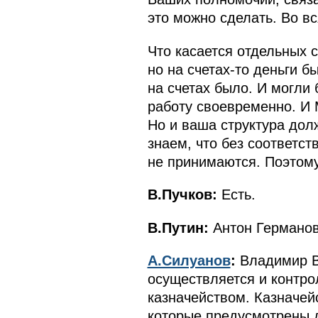
это можно сделать. Во в
Что касается отдельных с
но на счетах-то деньги б
на счетах было. И могли 
работу своевременно. И 
Но и ваша структура дол
знаем, что без соответс
не принимаются. Поэтому
В.Пучков:
Есть.
В.Путин:
Антон Германов
А.Силуанов
:
Владимир В
осуществляется и контр
казначейством. Казначей
которые предусмотрены д