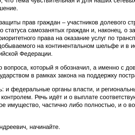
, что тема чувствительная и для наших сетевых
шение.
защиты прав граждан – участников долевого ст
о статуса самозанятых граждан и, наконец, о з
риоритетного права на оказание услуг по транс
добываемого на континентальном шельфе и в 
ийской Федерации.
о вопроса, который я обозначил, а именно с до
ударством в рамках закона на поддержку пост
ь: и федеральные органы власти, и региональ
 контролем. Речь идёт и о выплате соответст
ое имущество, частично либо полностью, и о в
ндреевич, начинайте.