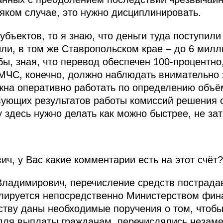
сяком случае, это нужно дисциплинировать.
убъектов, то я знаю, что деньги туда поступил
ыли, в том же Ставропольском крае – до 6 милл
бы, зная, что перевод обеспечен 100-процентно,
МЧС, конечно, должно наблюдать внимательно з
жна оперативно работать по определению объё
твующих результатов работы комиссий решения 
 здесь нужно делать как можно быстрее, не за
ич, у Вас какие комментарии есть на этот счёт?
ладимирович, перечисление средств пострада
олируется непосредственно Министерством фи
ству даны необходимые поручения о том, чтобы
ля выплаты гражданам, перечислялись незамед