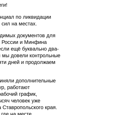
ги!
нциал по ликвидации
 сил на местах.
одимых документов для
 России и Минфина
если ещё буквально два-
ня мы довели контрольные
яти дней и продолжаем
риняли дополнительные
ур, работают
абочий график,
ысяч человек уже
 Ставропольского края.
 где на месте