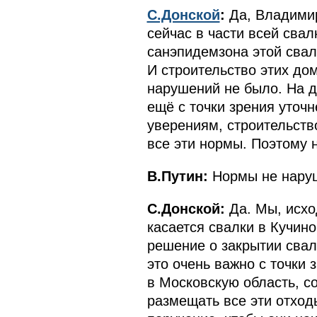
С.Донской
:
Да, Владимир
сейчас в части всей сва
санэпидемзона этой свалк
И строительство этих дом
нарушений не было. На 
ещё с точки зрения уточн
уверениям, строительств
все эти нормы. Поэтому 
В.Путин:
Нормы не наруш
С.Донской:
Да. Мы, исхо
касается свалки в Кучино
решение о закрытии свалк
это очень важно с точки 
в Московскую область, с
размещать все эти отходы