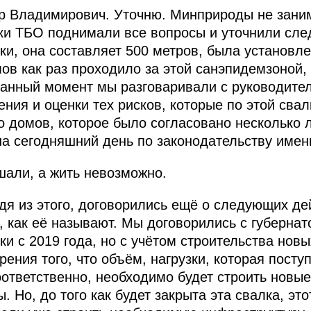
 Владимирович. Уточню. Минприроды не занима
лки ТБО поднимали все вопросы и уточнили сл
и, она составляет 500 метров, была установлен
ов как раз проходило за этой санэпидемзоной, 
данный момент мы разговаривали с руководите
ения и оценки тех рисков, которые по этой свал
о домов, которое было согласовано несколько 
на сегодняшний день по законодательству именн
али, а жить невозможно.
дя из этого, договорились ещё о следующих дей
, как её называют. Мы договорились с губерна
и с 2019 года, но с учётом строительства новы
зрения того, что объём, нагрузки, которая посту
оответственно, необходимо будет строить новые
. Но, до того как будет закрыта эта свалка, эт