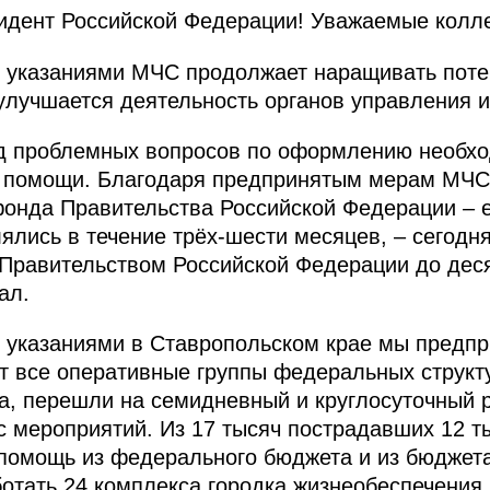
дент Российской Федерации! Уважаемые колле
и указаниями МЧС продолжает наращивать поте
улучшается деятельность органов управления и
яд проблемных вопросов по оформлению необх
 помощи. Благодаря предпринятым мерам МЧС
фонда Правительства Российской Федерации – 
лялись в течение трёх-шести месяцев, – сегод
 Правительством Российской Федерации до дес
ал.
и указаниями в Ставропольском крае мы предп
т все оперативные группы федеральных структ
, перешли на семидневный и круглосуточный р
 мероприятий. Из 17 тысяч пострадавших 12 т
помощь из федерального бюджета и из бюджета
отать 24 комплекса городка жизнеобеспечения,