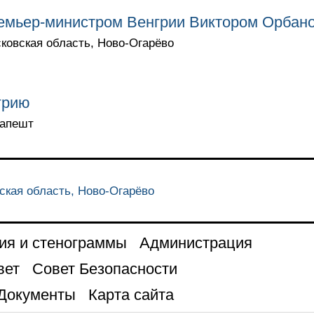
ремьер-министром Венгрии Виктором Орбан
сковская область, Ново-Огарёво
грию
дапешт
ская область, Ново-Огарёво
ия и стенограммы
Администрация
вет
Совет Безопасности
Документы
Карта сайта