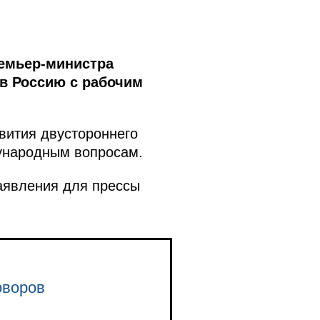
ремьер-министра
 в Россию с рабочим
звития двустороннего
ународным вопросам.
аявления для прессы
оворов