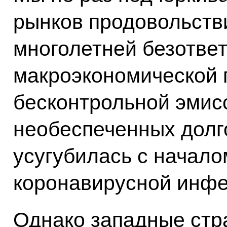
рынков продовольстви
многолетней безотве
макроэкономической п
бесконтрольной эмис
необеспеченных долго
усугубилась с начал
коронавирусной инфе
Однако западные стр