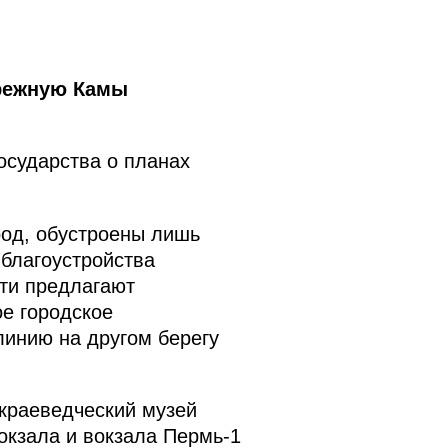
ережную Камы
осударства о планах
род, обустроены лишь
 благоустройства
сти предлагают
ое городское
линию на другом берегу
 краеведческий музей
окзала и вокзала Пермь-1