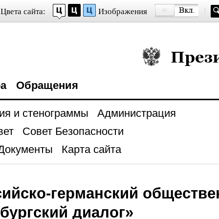
Цвета сайта:
Изображения
Президент Росси
ра
Обращения
ия и стенограммы
Администрация
вет
Совет Безопасности
Документы
Карта сайта
сийско-германский обществ
бургский диалог»