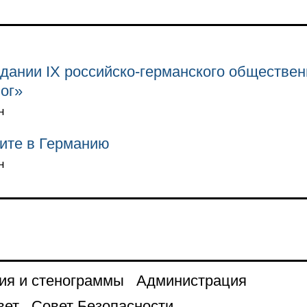
дании IX российско-германского обществе
ог»
н
ите в Германию
н
ия и стенограммы
Администрация
вет
Совет Безопасности