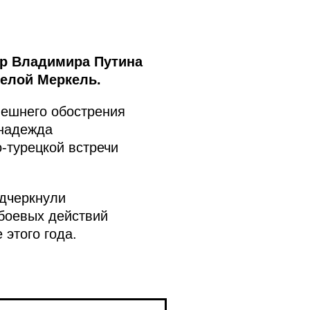
ор Владимира Путина
елой Меркель.
нешнего обострения
 надежда
-турецкой встречи
дчеркнули
боевых действий
этого года.