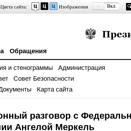
Цвета сайта:
Изображения
Президент Росси
ра
Обращения
ия и стенограммы
Администрация
вет
Совет Безопасности
Документы
Карта сайта
онный разговор с Федераль
нии Ангелой Меркель