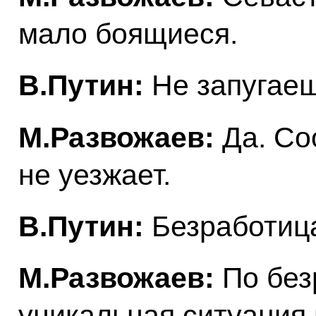
мало боящиеся.
В.Путин:
Не запугаеш
М.Развожаев:
Да. Со
не уезжает.
В.Путин:
Безработица
М.Развожаев:
По без
уникальная ситуация в