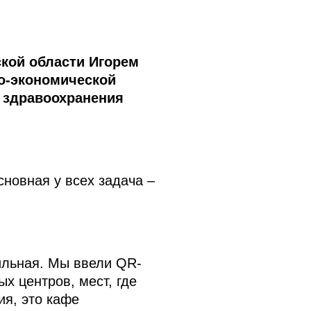
кой области Игорем
о-экономической
е здравоохранения
новная у всех задача –
ильная. Мы ввели QR-
х центров, мест, где
ия, это кафе