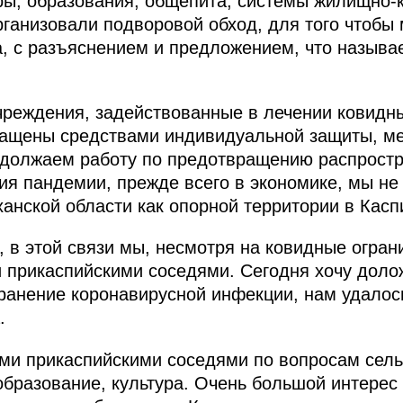
ры, образования, общепита, системы жилищно-
анизовали подворовой обход, для того чтобы 
, с разъяснением и предложением, что называе
чреждения, задействованные в лечении ковидн
нащены средствами индивидуальной защиты, м
одолжаем работу по предотвращению распростр
ия пандемии, прежде всего в экономике, мы не
анской области как опорной территории в Касп
в этой связи мы, несмотря на ковидные огран
 прикаспийскими соседями. Сегодня хочу долож
ранение коронавирусной инфекции, нам удалось
.
и прикаспийскими соседями по вопросам сельс
образование, культура. Очень большой интерес