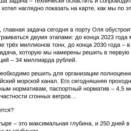
а задача – технически оснастить и сопроводи
 хотел наглядно показать на карте, как мы по 
.
главная задача сегодня в порту Оля обустрои
траиваться двумя этапами: до конца 2023 года
ме трёх миллионов тонн, до конца 2030 года – 
задача, которую мы намерены решить в первую
ций – 34 миллиарда рублей.
необходимо решить для организации полноценн
ийский морской канал. Его сегодняшняя проход
тным нормативам, паспортный норматив – 4,5 ме
 частности сгонных ветров…
ется?
ыре – это максимальная глубина, и 250 дней в 
тным глубинам.