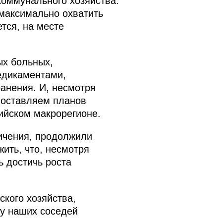
коммунального хозяйства.
максимально охватить
тся, на месте
ых больных,
едикаментами,
анения. И, несмотря
 оставляем планов
ийском макрорегионе.
ичения, продолжили
ить, что, несмотря
 достичь роста
кого хозяйства,
 у наших соседей