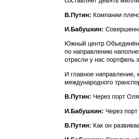
составляет девять милли
В.Путин:
Компании плечо
И.Бабушкин:
Совершенно
Южный центр Объединённ
по направлению наполнен
отрасли у нас портфель 
И главное направление, к
международного транспор
В.Путин:
Через порт Оля
И.Бабушкин:
Через порт
В.Путин:
Как он развивае