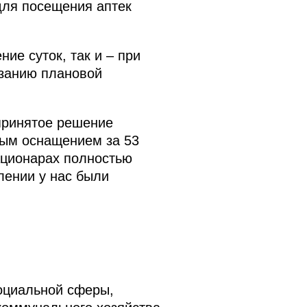
для посещения аптек
ие суток, так и – при
азанию плановой
принятое решение
ным оснащением за 53
ационарах полностью
лении у нас были
социальной сферы,