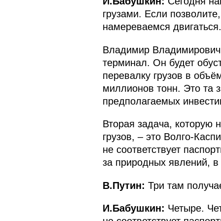
И.Бабушкин:
Сегодня наш
грузами. Если позволите,
намереваемся двигаться
Владимир Владимирович, 
терминал. Он будет обус
перевалку грузов в объё
миллионов тонн. Это та 
предполагаемых инвести
Вторая задача, которую 
грузов, – это Волго-Касп
не соответствует паспор
за природных явлений, в
В.Путин:
Три там получа
И.Бабушкин:
Четыре. Чет
не соответствует паспор