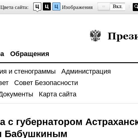
Цвета сайта:
Изображения
Президент Росси
ра
Обращения
ия и стенограммы
Администрация
вет
Совет Безопасности
Документы
Карта сайта
а с губернатором Астраханс
м Бабушкиным