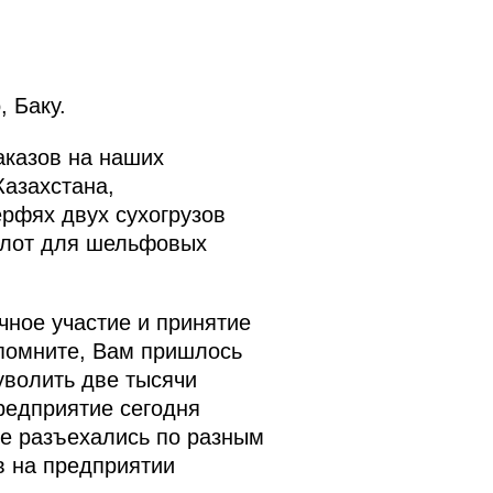
, Баку.
аказов на наших
Казахстана,
рфях двух сухогрузов
 флот для шельфовых
чное участие и принятие
 помните, Вам пришлось
уволить две тысячи
редприятие сегодня
рые разъехались по разным
в на предприятии