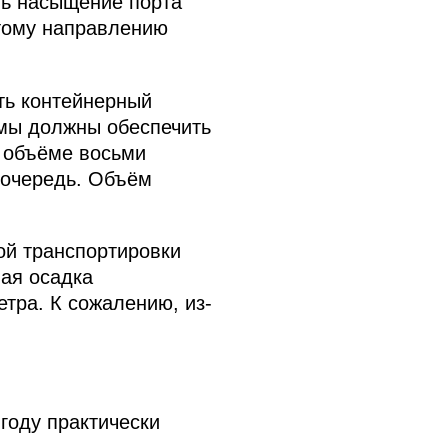
ть насыщение порта
этому направлению
ть контейнерный
 мы должны обеспечить
в объёме восьми
 очередь. Объём
ой транспортировки
ная осадка
тра. К сожалению, из-
году практически