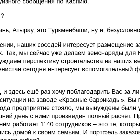
уизного сообщения по Каспию.
и?
нь, Атырау, это Туркменбаши, ну и, безусловно
оении, наших соседей интересует размещение з
. Так, мы сейчас уже делаем земснаряды для 
ждаем перспективу строительства на наших ве
менистан сегодня интересует вспомогательный
и здесь ещё раз хочу поблагодарить Вас за ли
ситуации на заводе «Красные баррикады». Вы
года предприятие стояло, мы вынуждены были 
шний день с ними произведён полный расчёт. П
нём работает 1140 сотрудников – это те, кото
лись домой к своим семьям. И портфель заказо