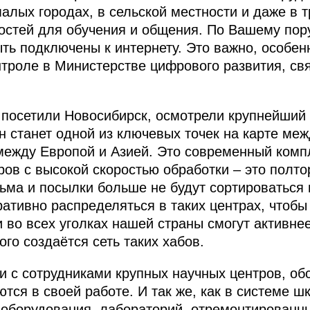
малых городах, в сельской местности и даже в 
стей для обучения и общения. По Вашему пору
ь подключены к интернету. Это важно, особенн
онтроле в Министерстве цифрового развития, св
 посетили Новосибирск, осмотрели крупнейший
н станет одной из ключевых точек на карте м
между Европой и Азией. Это современный ком
ров с высокой скоростью обработки – это полт
сьма и посылки больше не будут сортироваться
ративно распределяться в таких центрах, чтоб
и во всех уголках нашей страны смогут активне
го создаётся сеть таких хабов.
и с сотрудниками крупных научных центров, об
тся в своей работе. И так же, как в системе ш
о оборудования, лабораторий, отремонтирован