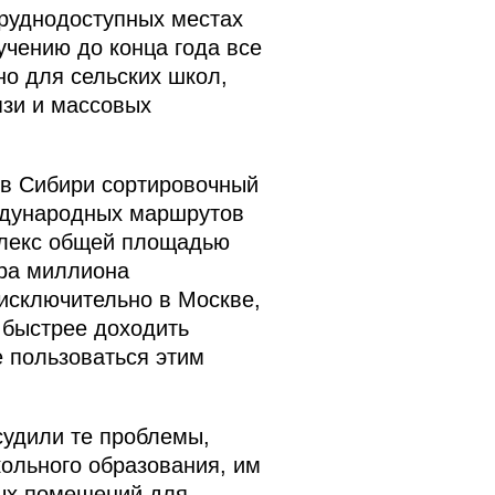
труднодоступных местах
чению до конца года все
о для сельских школ,
язи и массовых
 в Сибири сортировочный
еждународных маршрутов
плекс общей площадью
ора миллиона
 исключительно в Москве,
ы быстрее доходить
е пользоваться этим
судили те проблемы,
кольного образования, им
ных помещений для