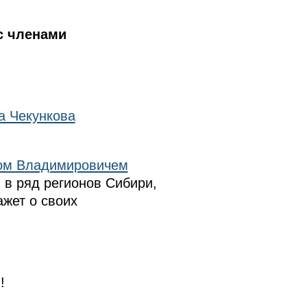
с членами
а Чекункова
ом Владимировичем
 в ряд регионов Сибири,
ажет о своих
!