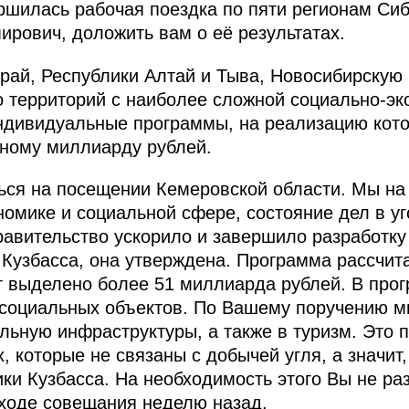
шилась рабочая поездка по пяти регионам Сиби
рович, доложить вам о её результатах.
рай, Республики Алтай и Тыва, Новосибирскую
ло территорий с наиболее сложной социально-эк
индивидуальные программы, на реализацию кот
дному миллиарду рублей.
ься на посещении Кемеровской области. Мы на
номике и социальной сфере, состояние дел в уг
авительство ускорило и завершило разработку
 Кузбасса, она утверждена. Программа рассчита
т выделено более 51 миллиарда рублей. В про
 социальных объектов. По Вашему поручению м
льную инфраструктуры, а также в туризм. Это 
, которые не связаны с добычей угля, а значит
и Кузбасса. На необходимость этого Вы не ра
 ходе совещания неделю назад.