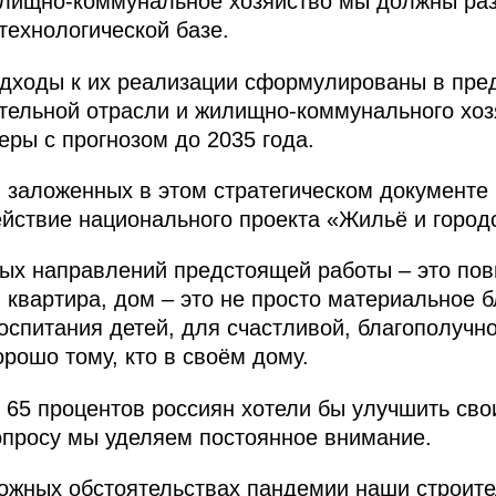
жилищно-коммунальное хозяйство мы должны ра
технологической базе.
одходы к их реализации сформулированы в пре
ительной отрасли и жилищно-коммунального хоз
еры с прогнозом до 2035 года.
ом заложенных в этом стратегическом документе
ействие национального проекта «Жильё и город
вых направлений предстоящей работы – это по
квартира, дом – это не просто материальное б
оспитания детей, для счастливой, благополучн
рошо тому, кто в своём дому.
 65 процентов россиян хотели бы улучшить св
вопросу мы уделяем постоянное внимание.
ложных обстоятельствах пандемии наши строите