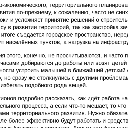
о-экономического, территориального планирова
звития по-прежнему, к сожалению, часто не син
роки и усложняет принятие решений о строитель
су в развитии территорий, так как застройка за
 итоге съедается городское пространство, нер
т населённых пунктов, а нагрузка на инфрастр
 этого, конечно, не просчитываются, и часто 
 часами добираются до работы или возят детей 
ности устроить малышей в ближайший детский 
, но сразу же столкнулись с другими проблемам
 избегать подобного рода вещей.
онов подробно рассказать, как идёт работа на 
льного процесса, а если что-то мешает, то что
ами территориального развития. Нужно обязате
исле более эффективно будут работать и средс