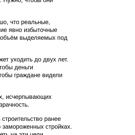
 Нужно, чтобы они
шо, что реальные,
гие явно избыточные
с объём выделяемых под
ет уходить до двух лет.
чтобы деньги
чтобы граждане видели
их, исчерпывающих
зрачность.
 строительство ранее
о замороженных стройках.
ть на эти цели