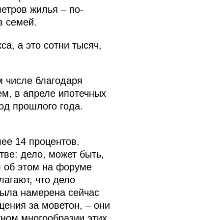
етров жилья – по-
в семей.
а, а это сотни тысяч,
м числе благодаря
ем, в апреле ипотечных
од прошлого года.
ее 14 процентов.
ве: дело, может быть,
л об этом на форуме
лагают, что дело
 была намерена сейчас
ения за моветон, – они
жном многообразии этих