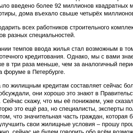
ыло введено более 92 миллионов квадратных м
артиры, дома въехало свыше четырёх миллионо
одарить всех работников строительного комплекс
в разных специальностей.
нии темпов ввода жилья стал возможным в то
отечного кредитования. Однако, мы с вами зна
е в три раза меньше, чем за аналогичный пери
а форуме в Петербурге.
 по жилищным кредитам составляет сейчас бол
обсуждали, они хорошо это знают в Правительст
. Сейчас скажу, что мы её понижаем, уже сказа
торю это ещё раз, но специалисты, эксперты по
 том, что значительная часть граждан, которая
 улучшить свои жилищные условия – прошу прощ
ажно, сейчас не будем говорить обо всём возмо