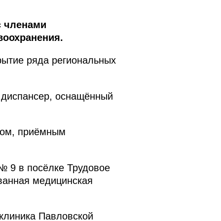
с членами
воохранения.
рытие ряда региональных
й диспансер, оснащённый
ком, приёмным
№ 9 в посёлке Трудовое
ованная медицинская
иклиника Павловской