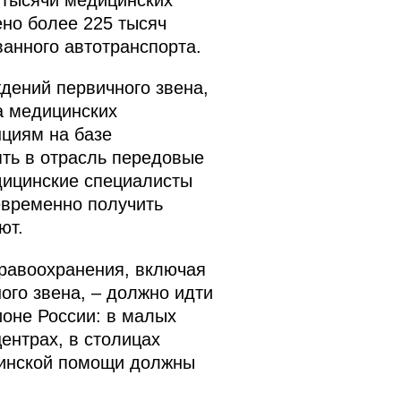
ено более 225 тысяч
анного автотранспорта.
дений первичного звена,
а медицинских
нциям на базе
ять в отрасль передовые
дицинские специалисты
евременно получить
ют.
дравоохранения, включая
ого звена, – должно идти
ионе России: в малых
ентрах, в столицах
ицинской помощи должны