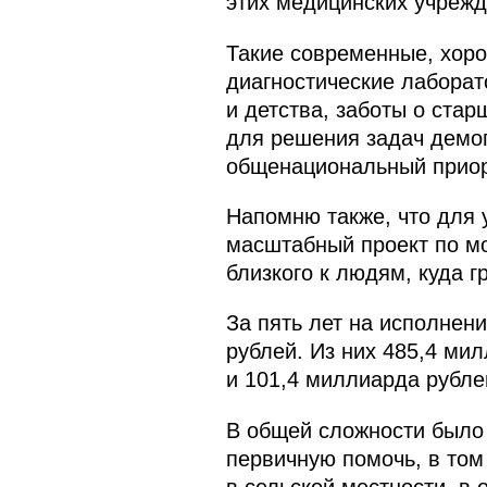
этих медицинских учрежд
Такие современные, хоро
диагностические лаборат
и детства, заботы о ста
для решения задач демог
общенациональный приор
Напомню также, что для
масштабный проект по мо
близкого к людям, куда 
За пять лет на исполнен
рублей. Из них 485,4 ми
и 101,4 миллиарда рубле
В общей сложности было 
первичную помочь, в то
в сельской местности, в