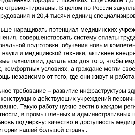
о отремонтированы. В целом по России закупл
рудования и 20,4 тысячи единиц специализиров
льше наращивать потенциал медицинских учреж
нения, совершенствовать систему оплаты труд
ональной подготовки, обучения новым компете
науки и медицинской техники, активнее внедр
е технологии, делать всё для того, чтобы ме
, комфортных условиях, а граждане могли сво
ь независимо от того, где они живут и работа
ьное требование – развитие инфраструктуры з
еконструкцию действующих учреждений первичн
ванно. Такую работу нужно вести в каждом рег
стности, в промышленных и административных ц
Вновь подчеркну: качество и доступность мед
итории нашей большой страны.