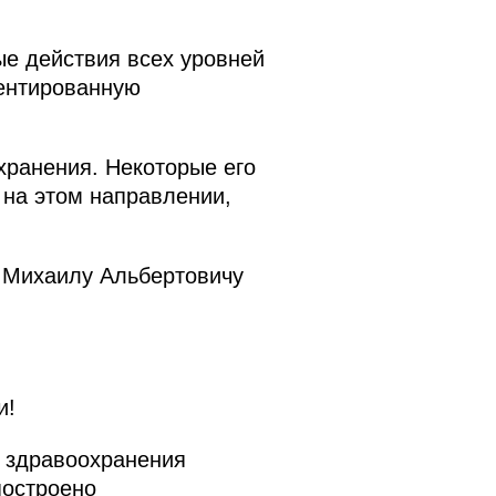
е действия всех уровней
иентированную
хранения. Некоторые его
 на этом направлении,
 Михаилу Альбертовичу
и!
е здравоохранения
построено