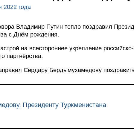
я 2022 года
овора Владимир Путин тепло поздравил Прези
ва с Днём рождения.
строй на всестороннее укрепление российско-
го партнёрства.
аправил Сердару Бердымухамедову поздравите
едову, Президенту Туркменистана