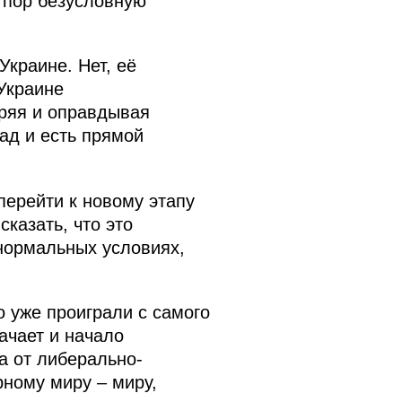
х пор безусловную
Украине. Нет, её
Украине
щряя и оправдывая
ад и есть прямой
перейти к новому этапу
казать, что это
 нормальных условиях,
о уже проиграли с самого
ачает и начало
а от либерально-
рному миру – миру,