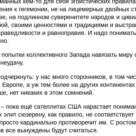
манных кем-то для себя эгоистических правила
ления к гегемонии, не на лицемерных двойных с
е, на подлинном суверенитете народов и цивил
бой, своими ценностями и традициями и выстра
праведливости и равноправия. И надо понимать,
но.
 попытки коллективного Запада навязать миру
неудачу.
подчеркнуть: у нас много сторонников, в том чи
Европе, а уж тем более на других континентах и
е, нет никаких в этом сомнений.
 – пока ещё сателлитах США нарастает пониман
 элит сюзерену, как правило, не соответствуе
 просто кардинально противоречит им. С ростом
ов все вынуждены будут считаться.