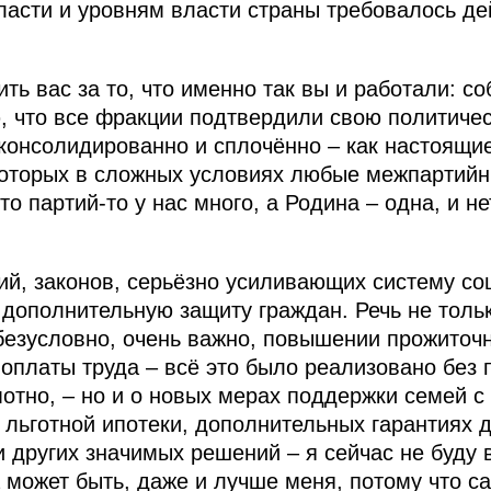
ласти и уровням власти страны требовалось де
ть вас за то, что именно так вы и работали: со
, что все фракции подтвердили свою политиче
 консолидированно и сплочённо – как настоящи
которых в сложных условиях любые межпартийн
то партий-то у нас много, а Родина – одна, и н
й, законов, серьёзно усиливающих систему с
 дополнительную защиту граждан. Речь не тол
 безусловно, очень важно, повышении прожиточ
оплаты труда – всё это было реализовано без 
мотно, – но и о новых мерах поддержки семей с
льготной ипотеки, дополнительных гарантиях д
 других значимых решений – я сейчас не буду 
а может быть, даже и лучше меня, потому что с