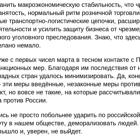
ранить макроэкономическую стабильность, что 
анятость, нормальный ритм розничной торговли
ные транспортно-логистические цепочки, расшир
тельности и усилить защиту бизнеса от чрезм
ого уголовного преследования. Знаю, что здес
делано немало.
уже с первых чисел марта в тесном контакте с
анкционных мер. Благодаря им последствия от 
адных стран удалось минимизировать. Да, кон
 – эти меры введённые, незаконные меры проти
кт, но вовсе не такие, на которые рассчитывал
а против России.
ись не просто побольнее ударить по российской
уту в нашем обществе, деморализовать людей. 
вышло и, уверен, не выйдет.