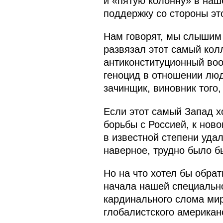
и «пятую колонну» в наш
поддержку со стороны эт
Нам говорят, мы слышим с
развязал этот самый кол
антиконституционный воо
геноцид в отношении люд
зачинщик, виновник того,
Если этот самый Запад х
борьбы с Россией, к ново
в известной степени уда
наверное, трудно было бы
Но на что хотел бы обра
начала нашей специально
кардинального слома мир
глобалистского американ