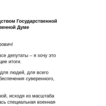
дством Государственной
венной Думе
рович!
се депутаты – я хочу это
ие итоги.
для людей, для всего
беспечения суверенного,
ной, исходя из масштаба
ась специальная военная