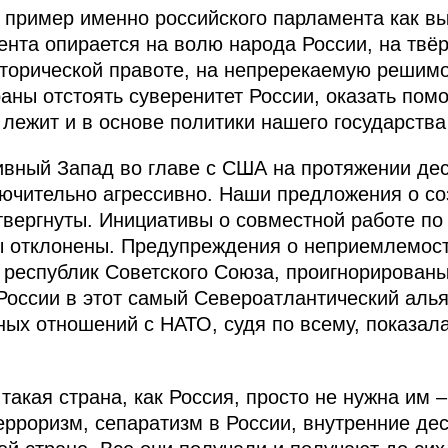
н пример именно российского парламента как в
ента опирается на волю народа России, на твё
сторической правоте, на непререкаемую решим
аны отстоять суверенитет России, оказать по
 лежит и в основе политики нашего государства
вный Запад во главе с США на протяжении дес
ючительно агрессивно. Наши предложения о с
твергнуты. Инициативы о совместной работе по
ы отклонены. Предупреждения о неприемлемос
 республик Советского Союза, проигнорирован
России в этот самый Североатлантический алья
ных отношений с НАТО, судя по всему, показал
такая страна, как Россия, просто не нужна им 
рроризм, сепаратизм в России, внутренние де