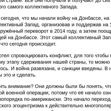
ей стране. Все они получали и получают до си
ого самого коллективного Запада.
егодня, что мы начали войну на Донбассе, на 
лективный Запад, организовав и поддержав на 
ружённый переворот в 2014 году, а затем поо
ей на Донбассе. Этот самый коллективный Зап
 что сегодня происходит.
отел спровоцировать конфликт, для того чтобы 
му этапу сдерживания нашей страны, то можно с
лось. И война развязана, и санкции введены. В
 это и сделать.
тить внимание? Они должны были бы понять, чт
й военной операции, потому что её начало озн
опорядка по-американски. Это начало переход
ского эгоцентризма к действительно многополя