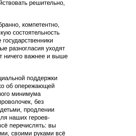
йствовать решительно,
бранно, компетентно,
скую состоятельность
е государственники
ые разногласия уходят
ет ничего важнее и выше
оциальной поддержки
ько об опережающей
ного минимума
проволочек, без
 детьми, продлении
ля наших героев-
всё перечислять: вы
ами, своими руками всё