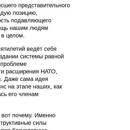
ысшего представительного
рдую позицию,
ость подавляющего
мощь нашим людям
 в целом.
ятилетий ведёт себя
оздании системы равной
 проблеме
ти расширения НАТО,
ы. Даже сама идея
нс на этапе наших, как
ась его членам
– вот почему. Именно
структивные силы