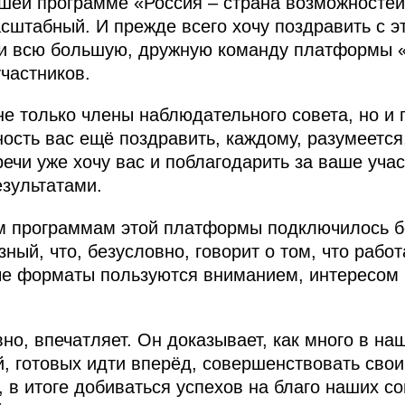
шей программе «Россия – страна возможностей
сштабный. И прежде всего хочу поздравить с э
 и всю большую, дружную команду платформы «
частников.
 не только члены наблюдательного совета, но и
ность вас ещё поздравить, каждому, разумеется
ечи уже хочу вас и поблагодарить за ваше учас
езультатами.
ым программам этой платформы подключилось 
ный, что, безусловно, говорит о том, что рабо
ые форматы пользуются вниманием, интересом 
вно, впечатляет. Он доказывает, как много в на
 готовых идти вперёд, совершенствовать свои 
 в итоге добиваться успехов на благо наших со