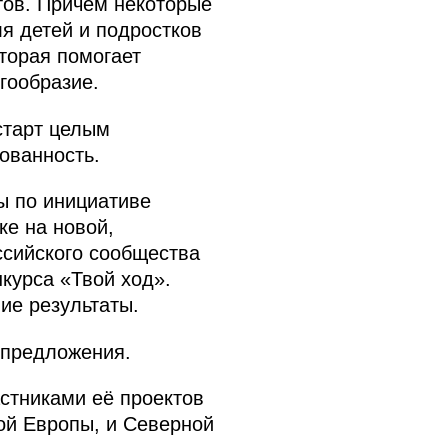
тов. Причём некоторые
ля детей и подростков
торая помогает
гообразие.
старт целым
ованность.
ы по инициативе
ке на новой,
ссийского сообщества
курса «Твой ход».
ие результаты.
 предложения.
астниками её проектов
ой Европы, и Северной