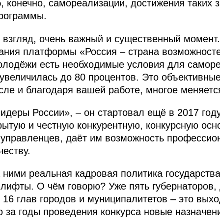
б, конечно, самореализации, достижения таких 
программы.
 взгляд, очень важный и существенный момент
здания платформы «Россия – страна возможност
молодёжи есть необходимые условия для саморе
 увеличилась до 80 процентов. Это объективные
числе и благодаря вашей работе, многое меняетс
деры России», – он стартовал ещё в 2017 году
ытую и честную конкурентную, конкурсную осно
управленцев, даёт им возможность профессион
честву.
за ними реальная кадровая политика государств
ифты. О чём говорю? Уже пять губернаторов, 
16 глав городов и муниципалитетов – это вых
о за годы проведения конкурса новые назначен