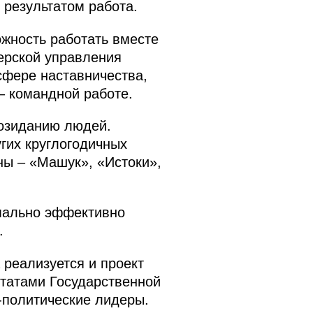
 результатом работа.
жность работать вместе
терской управления
сфере наставничества,
 – командной работе.
озиданию людей.
гих круглогодичных
ны – «Машук», «Истоки»,
имально эффективно
.
 реализуется и проект
утатами Государственной
-политические лидеры.