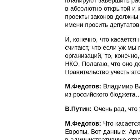
планируют завершить раб
в абсолютно открытой и 
проекты законов должны б
имени просить депутатов
И, конечно, что касается
считают, что если уж мы
организаций, то, конечн
НКО. Полагаю, что оно до
Правительство учесть это
М.Федотов:
Владимир Вл
из российского бюджета
В.Путин:
Очень рад, что 
М.Федотов:
Что касаетс
Европы. Вот данные: Арм
в административную ответ