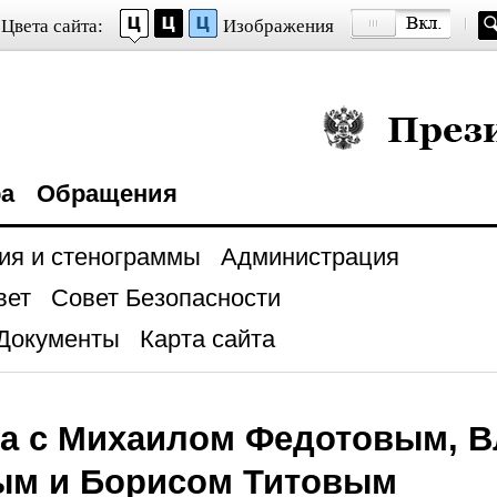
Цвета сайта:
Изображения
Президент Росси
ра
Обращения
ия и стенограммы
Администрация
вет
Совет Безопасности
Документы
Карта сайта
ча с Михаилом Федотовым, 
ым и Борисом Титовым