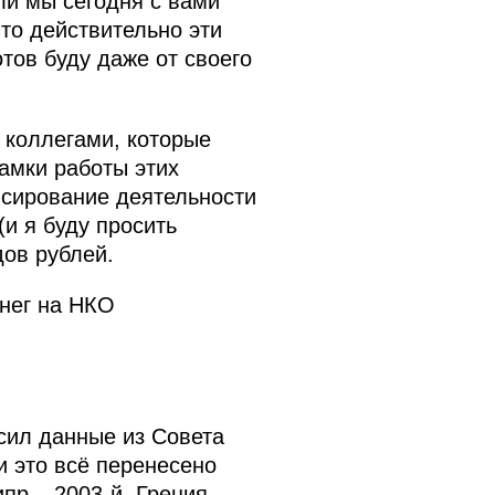
ли мы сегодня с вами
то действительно эти
отов буду даже от своего
и коллегами, которые
амки работы этих
нсирование деятельности
и я буду просить
дов рублей.
енег на НКО
осил данные из Совета
и это всё перенесено
пр – 2003-й, Греция –