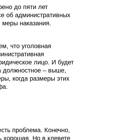
рено до пяти лет
ксе об административных
 меры наказания.
м, что уголовная
министративная
ридическое лицо. И будет
а должностное – выше,
ры, когда размеры этих
фа.
есть проблема. Конечно,
ь хорошая. Но в клевете