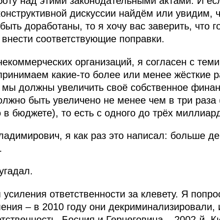
оту над этими законодательными актами. И ес
конструктивной дискуссии найдём или увидим, ч
ыть доработаны, то я хочу вас заверить, что г
 внести соответствующие поправки.
 некоммерческих организаций, я согласен с тем
 принимаем какие‑то более или менее жёсткие р
о, мы должны увеличить своё собственное фина
лжно быть увеличено не менее чем в три раза (
 в бюджете), то есть с одного до трёх миллиар
адимирович, я как раз это написал: больше д
…
угадал.
я усиления ответственности за клевету. Я попр
ения – в 2010 году они декриминализировали, 
ственность, Босния и Герцеговина – 2002-й, Ки