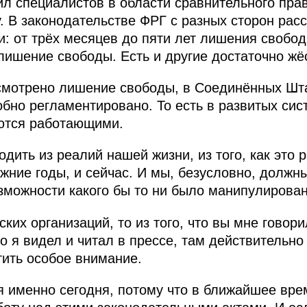
л специалистов в области сравнительного пра
у. В законодательстве ФРГ с разных сторон рас
и: от трёх месяцев до пяти лет лишения свобо
лишение свободы. Есть и другие достаточно жёс
смотрено лишение свободы, в Соединённых Шта
обно регламентировано. То есть в развитых сис
яются работающими.
одить из реалий нашей жизни, из того, как это
ежние годы, и сейчас. И мы, безусловно, должн
зможности какого бы то ни было манипулирова
ких организаций, то из того, что вы мне говор
что я видел и читал в прессе, там действительно
тить особое внимание.
я именно сегодня, потому что в ближайшее вре