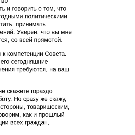
тво
 и говорить о том, что
егодными политическими
тать, принимать
ений. Уверен, что вы мне
тся, со всей прямотой.
 к компетенции Совета.
 его сегодняшние
нения требуются, на ваш
не скажете гораздо
ту. Но сразу же скажу,
 стороны, товарищеским,
говорим, как и прошлый
ции всех граждан,
.