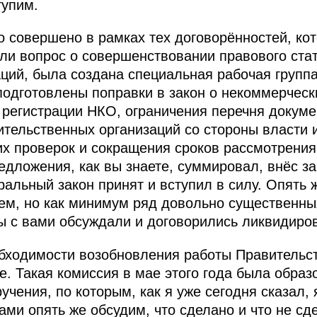
тупим.
но совершено в рамках тех договорённостей, ко
ли вопрос о совершенствовании правового ста
ций, была создана специальная рабочая групп
подготовлены поправки в закон о некоммерческ
регистрации НКО, ограничения перечня докуме
тельственных организаций со стороны власти и
х проверок и сокращения сроков рассмотрения
едложения, как вы знаете, суммировал, внёс за
льный закон принят и вступил в силу. Опять же
ем, но как минимум ряд довольно существенных
ы с вами обсуждали и договорились ликвидиров
обходимости возобновления работы Правительс
. Такая комиссия в мае этого года была образо
учения, по которым, как я уже сегодня сказал,
ами опять же обсудим, что сделано и что не сд