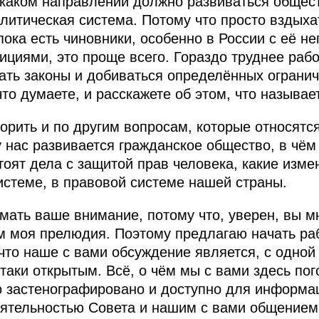
в каком направлении должно развиваться общес
итическая система. Потому что просто вздыхать
пока есть чиновники, особенно в России с её н
ициями, это проще всего. Гораздо труднее рабо
ть законы и добиваться определённых огранич
что думаете, и расскажете об этом, что называе
рить и по другим вопросам, которые относятся
у нас развивается гражданское общество, в чём
тоят дела с защитой прав человека, какие изме
системе, в правовой системе нашей страны.
мать ваше внимание, потому что, уверен, вы м
м моя прелюдия. Поэтому предлагаю начать рабо
что наше с вами обсуждение является, с одной
‑таки открытым. Всё, о чём мы с вами здесь по
ло застенографировано и доступно для информа
еятельностью Совета и нашим с вами общением