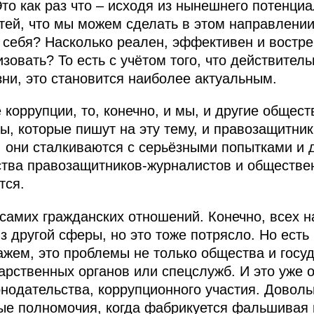
то как раз что – исходя из нынешнего потенци
тей, что мы можем сделать в этом направлении
а себя? Насколько реален, эффективен и востр
низовать? То есть с учётом того, что действите
ни, это становится наиболее актуальным.
 коррупции, то, конечно, и мы, и другие общес
ы, которые пишут на эту тему, и правозащитник
 они сталкиваются с серьёзными попытками и 
ства правозащитников-журналистов и обществе
тся.
 самих гражданских отношений. Конечно, всех н
з другой сферы, но это тоже потрясло. Но ест
ажем, это проблемы не только общества и госуд
дарственных органов или спецслужб. И это уже
нодательства, коррупционного участия. Доволь
ные полномочия, когда фабрикуется фальшивая