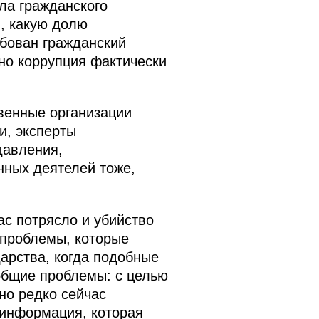
ала гражданского
, какую долю
ебован гражданский
льно коррупция фактически
твенные организации
и, эксперты
давления,
нных деятелей тоже,
ас потрясло и убийство
ь проблемы, которые
арства, когда подобные
 общие проблемы: с целью
но редко сейчас
 информация, которая