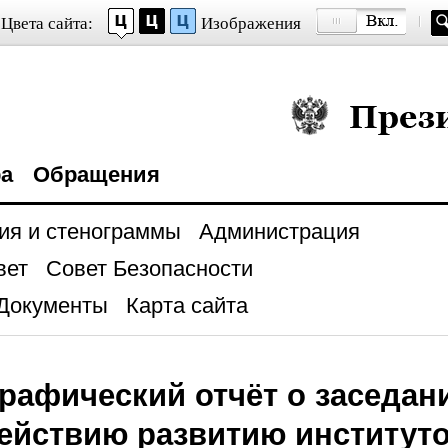
Цвета сайта:
Изображения
Президент Росси
ра
Обращения
ия и стенограммы
Администрация
вет
Совет Безопасности
Документы
Карта сайта
рафический отчёт о заседан
ействию развитию институт