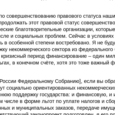
 по совершенствованию правового статуса наш
родолжать этот правовой статус совершенство
еские благотворительные организации, которы
исле и социальных проблем. Сейчас в условиях 
ь в особенной степени востребовано. Я не буд
ржку некоммерческого сектора из федеральног
в кризисный период финансирование – один ми
ьгах, в конечном счёте, хотя это тоже важный ф
России Федеральному Собранию], если вы обра
тут социально ориентированных некоммерчески
ннюю поддержку государства: и финансовую, и
м числе в форме льгот по уплате налогов и сб
нных и муниципальных заказов, передаче имущ
ветствующий законопроект подготовлен, я его п