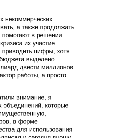
их некоммерческих
вать, а также продолжать
е помогают в решении
кризиса их участие
у приводить цифры, хотя
о бюджета выделено
ллиард двести миллионов
актор работы, а просто
тили внимание, я
х объединений, которые
 имущественную,
оров, в форме
ества для использования
одписал и сегодня вношу