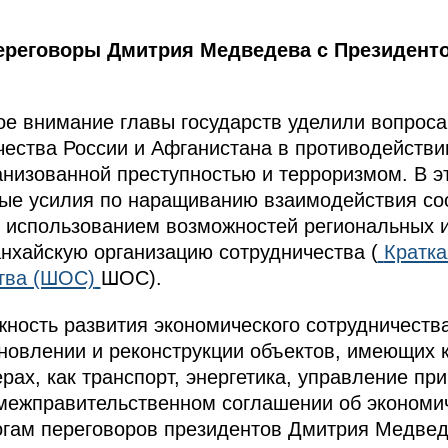
ереговоры Дмитрия Медведева с Президент
ое внимание главы государств уделили вопро
ества России и Афганистана в противодействи
ганизованной преступностью и терроризмом. В э
ые усилия по наращиванию взаимодействия со
 с использованием возможностей региональных
нхайскую организацию сотрудничества (
Кратка
ства (ШОС)
ШОС).
ность развития экономического сотрудничеств
ановлении и реконструкции объектов, имеющих 
ерах, как транспорт, энергетика, управление п
межправительственном соглашении об экономич
тогам переговоров президентов Дмитрия Медве