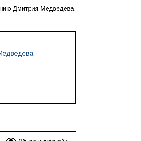
ению Дмитрия Медведева.
.Медведева
в
Обычная версия сайта