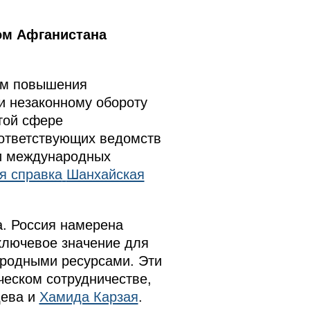
ом Афганистана
сам повышения
и незаконному обороту
той сфере
ответствующих ведомств
 и международных
я справка
Шанхайская
а. Россия намерена
ключевое значение для
риродными ресурсами. Эти
еском сотрудничестве,
дева и
Хамида Карзая
.