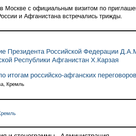
 в Москве с официальным визитом по приглаш
России и Афганистана встречались трижды.
ие Президента Российской Федерации Д.А
ской Республики Афганистан Х.Карзая
о итогам российско-афганских переговоро
ва, Кремль
 Кремль
ия и стенограммы
Администрация