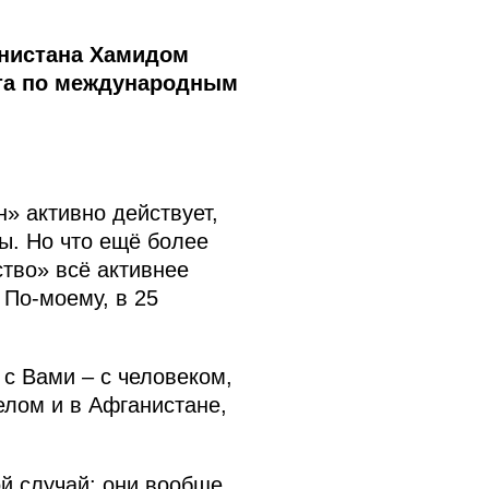
анистана Хамидом
ета по международным
» активно действует,
ы. Но что ещё более
ство» всё активнее
 По‑моему, в 25
 с Вами – с человеком,
елом и в Афганистане,
й случай: они вообще