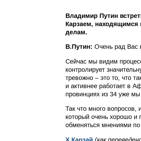
Владимир Путин встре
Карзаем, находящимся 
делам.
В.Путин:
Очень рад Вас 
Сейчас мы видим процесс
контролирует значительн
тревожно – это то, что т
и активнее работает в Аф
провинциях из 34 уже мы
Так что много вопросов, 
который очень хорошо и г
обменяться мнениями по 
Х.Карзай
(как переведен