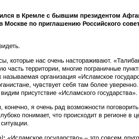
тился в Кремле с бывшим президентом Афг
в Москве по приглашению Российского сов
видеть.
ы, которые нас очень настораживают. «Талибан
ую часть территории, многие пограничные пункт
ак называемая организация «Исламское государ
ганистане, чувствует себя там более уверенно.
 видим присутствие «Исламского государства».
и, конечно, я очень рад возможности поговорить
лубоко понимает, что происходит в регионе в ц
ситуации.
о)
:
«Исламское государство» – это совсем друго