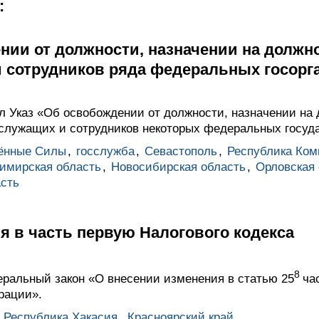
:
нии от должности, назначении на должн
 сотрудников ряда федеральных госорг
 Указ «Об освобождении от должности, назначении на 
служащих и сотрудников некоторых федеральных госуда
ённые Силы
,
госслужба
,
Севастополь
,
Республика Ком
имирская область
,
Новосибирская область
,
Орловская 
асть
 в часть первую Налогового кодекса
8
ральный закон «О внесении изменения в статью 25
ча
рации».
,
Республика Хакасия
,
Красноярский край