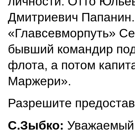
личности: Отто Юлье
Дмитриевич Папанин.
«Главсевморпуть» Се
бывший командир под
флота, а потом капит
Маржери».
Разрешите предостав
С.Зыбко:
Уважаемый