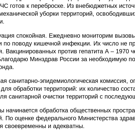
ЧС готов к переброске. Из внебюджетных исто
механической уборки территорий, освободивши
и.
уация спокойная. Ежедневно мониторим вызовы
 по поводу кишечной инфекции. Их число не 
я. Вакцинированных против гепатита А – 1970 ч
 Благодарю Минздрав России за необходимую 
онда.
ная санитарно-эпидемиологическая комиссия, 
для обработки территорий: их количество соста
ля санитарной очистки территорий с последую
ы начинается обработка общественных простра
. По оценке федерального Министерства здрав
я своевременны и адекватны.