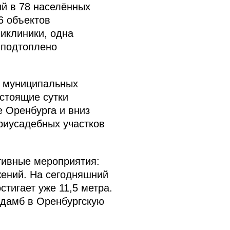
ий в 78 населённых
6 объектов
ликлиники, одна
 подтоплено
ь муниципальных
стоящие сутки
 Оренбурга и вниз
риусадебных участков
тивные мероприятия:
жений. На сегодняшний
тигает уже 11,5 метра.
 дамб в Оренбургскую