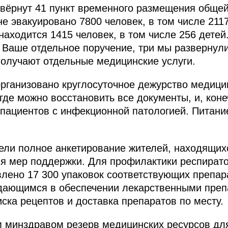
звёрнут 41 пункт временного размещения обще
не эвакуировано 7800 человек, в том числе 2117
аходится 1415 человек, в том числе 256 детей
Ваше отдельное поручение, три мы развернули
получают отдельные медицинские услуги.
организовано круглосуточное дежурство медици
где можно восстановить все документы, и, кон
пациентов с инфекционной патологией. Питани
ели полное анкетирование жителей, находящихс
ия мер поддержки. Для профилактики респират
лено 17 300 упаковок соответствующих препар
ждающимся в обеспечении лекарственными пре
ска рецептов и доставка препаратов по месту.
 минздравом резерв медицинских ресурсов дл