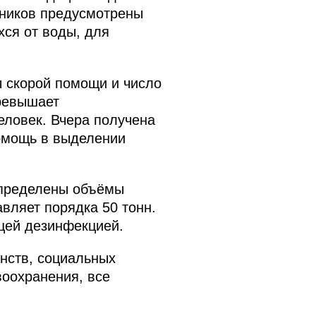
чников предусмотрены
хся от воды, для
 скорой помощи и число
превышает
еловек. Вчера получена
помощь в выделении
определены объёмы
вляет порядка 50 тонн.
щей дезинфекцией.
нств, социальных
оохранения, все