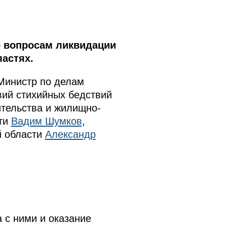
 вопросам ликвидации
астях.
 Министр по делам
вий стихийных бедствий
ительства и жилищно-
сти
Вадим Шумков
,
й области
Александр
а с ними и оказание