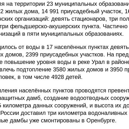
ля на территории 23 муниципальных образован
72 жилых дома, 14 991 приусадебный участок, 1
ских организаций: девять стационаров, три по
три фельдшерско-акушерских пункта. Частично
низаций в пяти муниципальных образованиях.
дилось от воды в 17 населённых пунктах девят
х домов, 2399 приусадебных участков. На пред
 повышение уровня воды в реке Урал в районе
овлечь подтопление 3580 жилых домов и 3950 п
овек, в том числе 4928 детей.
пления населённых пунктов проводятся превен
защитных дамб, создание водоотводных соору
 километра данных сооружений, и высота их дос
 России доставил три километра водоналивных
мые дамбы уже смонтированы в Оренбурге.