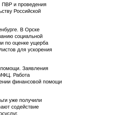
я ПВР и проведения
ьству Российской
нбурге. В Орске
занию социальной
и по оценке ущерба
листов для ускорения
 помощи. Заявления
 МФЦ. Работа
учении финансовой помощи
ьги уже получили
вают содействие
суслуг.