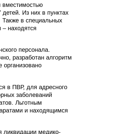
й вместимостью
 детей. Из них в пунктах
. Также в специальных
 – находятся
нского персонала.
ечно, разработан алгоритм
е организовано
я в ПВР, для адресного
орных заболеваний
атов. Льготным
паратами и находящимся
я ликвидации медико-