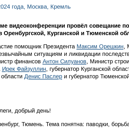
2024 года, Москва, Кремль
име видеоконференции провёл совещание по
 Оренбургской, Курганской и Тюменской обл
астие помощник Президента
Максим Орешкин
,
езвычайным ситуациям и ликвидации последст
нистр финансов
Антон Силуанов
, Министр стро
а
Ирек Файзуллин
, губернатор Курганской обла
 области
Денис Паслер
и губернатор Тюменско
еги, добрый день!
ренбург, Тюмень. Тема понятна: паводки, борьб