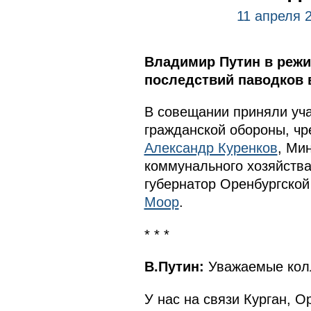
11 апреля 
Владимир Путин в реж
последствий паводков в
В совещании приняли уч
гражданской обороны, чр
Александр Куренков
, Ми
коммунального хозяйств
губернатор Оренбургской
Моор
.
* * *
В.Путин:
Уважаемые колл
У нас на связи Курган, О