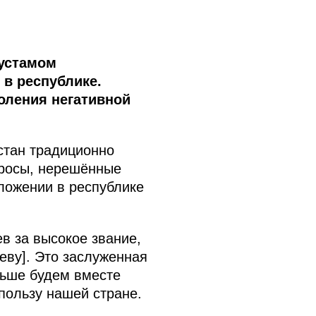
Рустамом
в республике.
оления негативной
стан традиционно
опросы, нерешённые
ложении в республике
в за высокое звание,
ву]. Это заслуженная
льше будем вместе
пользу нашей стране.