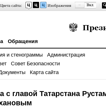
Цвета сайта:
Изображения
Президент Росси
ра
Обращения
ия и стенограммы
Администрация
вет
Совет Безопасности
Документы
Карта сайта
а с главой Татарстана Руста
хановым