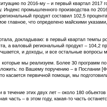
итуацию по 2016‑му – и первый квартал 2017 го
у. Индекс промышленного производства по 201
 региональный продукт составил 102,5 процент
мое главное, что определено майскими указами
артала, докладываю: в первый квартал темпы 
та, а валовый региональный продукт – 104,2 пр
учшается, и доходы, и все остальные вопросы 
, которые мы реализуем. Более 30 программ п
оложить: по Вашему поручению – в Послании [
что касается первичной помощи, мы подготови
 в течение этих двух лет – около 180 объектов 
я часть – в этом году, какая-то часть останет