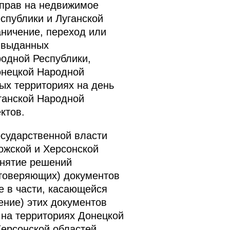
 прав на недвижимое
спублики и Луганской
ничение, переход или
, выданных
одной Республики,
онецкой Народной
ых территориях на день
ганской Народной
ктов.
осударственной власти
ожской и Херсонской
инятие решений
стоверяющих) документов
е в части, касающейся
ение) этих документов
 на территориях Донецкой
ерсонской областей.