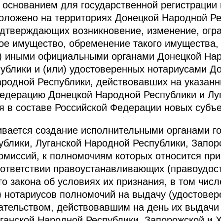
 основанием для государственной регистрации
оложено на территориях Донецкой Народной Ре
дтверждающих возникновение, изменение, огра
ое имущество, обременение такого имущества
и) иными официальными органами Донецкой Нар
ублики и (или) удостоверенных нотариусами Д
ародной Республики, действовавших на указанн
Федерацию Донецкой Народной Республики и Лу
я в составе Российской Федерации новых субъе
ивается создание исполнительными органами г
блики, Луганской Народной Республики, Запор
омиссий, к полномочиям которых относится пр
соответствии правоустанавливающих (правоудо
 закона об условиях их признания, в том числ
и) нотариусов полномочий на выдачу (удостовер
дательством, действовавшим на день их выдачи
ганской Народной Республики, Запорожской и Х