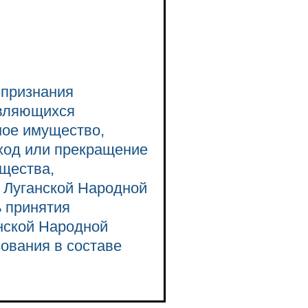
 признания
являющихся
мое имущество,
ход или прекращение
щества,
 Луганской Народной
ь принятия
нской Народной
ования в составе