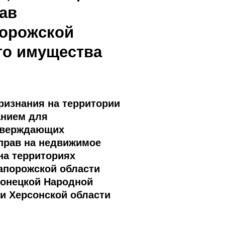
ав
порожской
го имущества
ризнания на территории
анием для
дтверждающих
 прав на недвижимое
на территориях
апорожской области
Донецкой Народной
 и Херсонской области