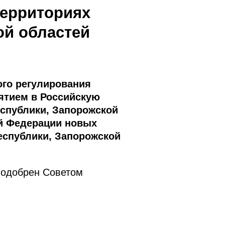
территориях
ой областей
го регулирования
нятием в Российскую
спублики, Запорожской
ой Федерации новых
еспублики, Запорожской
 одобрен Советом