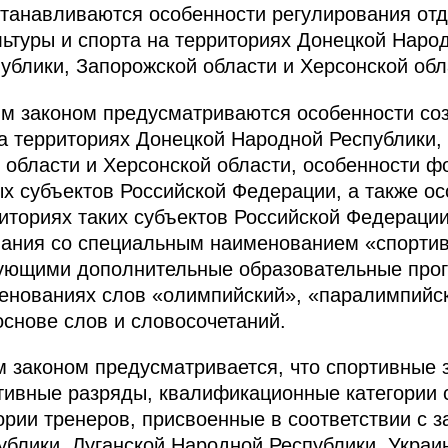
танавливаются особенности регулирования от
льтуры и спорта на территориях Донецкой Наро
ублики, Запорожской области и Херсонской обл
ым законом предусматриваются особенности со
а территориях Донецкой Народной Республики,
 области и Херсонской области, особенности 
х субъектов Российской Федерации, а также о
ториях таких субъектов Российской Федераци
вания со специальным наименованием «спорти
зующими дополнительные образовательные про
менованиях слов «олимпийский», «паралимпийс
основе слов и словосочетаний.
 законом предусматривается, что спортивные 
тивные разряды, квалификационные категории 
рии тренеров, присвоенные в соответствии с 
блики, Луганской Народной Республики, Укра