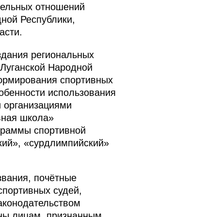
дельных отношений
дной Республики,
асти.
здания региональных
 Луганской Народной
формирования спортивных
собенности использования
и организациями
вная школа»
граммы спортивной
кий», «сурдлимпийский»
звания, почётные
спортивных судей,
законодательством
ины лицам, признанным