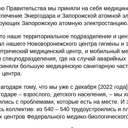
ю Правительства мы приняли на себя медицинс
печение Энергодара и Запорожской атомной э
ирующих Запорожскую атомную электростанцию
ыто наше территориальное подразделение и цен
л нашего Нововоронежского центра гигиены и
етрический медицинский центр, и мобильный м
и спецподразделения, где на случай аварийных
риняли большую медицинскую санитарную част
 центра.
лагодаря тому, что мы уже с декабря [2022 года
одаре – взрослого, детского населения, – мы 
ились с проблемами, которые есть на месте. И 
ь коллектив: из 540 – 540 трудоустроились и п
х центров Федерального медико-биологического