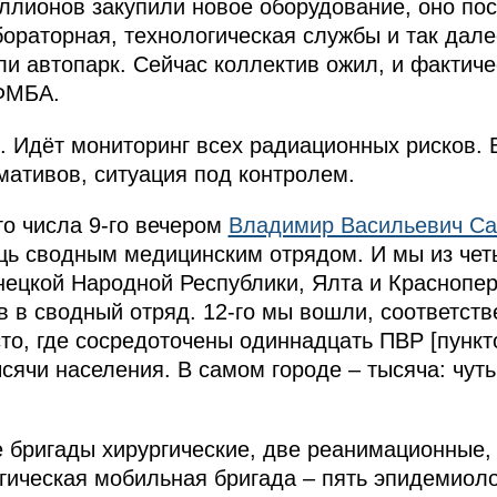
ллионов закупили новое оборудование, оно пос
бораторная, технологическая службы и так дал
и автопарк. Сейчас коллектив ожил, и фактиче
ФМБА.
 Идёт мониторинг всех радиационных рисков. В
ативов, ситуация под контролем.
о числа 9-го вечером
Владимир Васильевич С
щь сводным медицинским отрядом. И мы из чет
ецкой Народной Республики, Ялта и Краснопер
в в сводный отряд. 12-го мы вошли, соответств
то, где сосредоточены одиннадцать ПВР [пункт
сячи населения. В самом городе – тысяча: чут
е бригады хирургические, две реанимационные, 
гическая мобильная бригада – пять эпидемиол