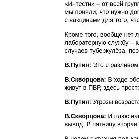
«Интести» – от всей гру
мы поняли, что нужно до
с вакцинами для того, чт
Кроме того, вообще нет 
лабораторную службу – к
случаев туберкулёза, по
В.Путин:
Это с разливом 
В.Скворцова:
В ходе обс
живут в ПВР, здесь прост
В.Путин:
Угрозы возраст
В.Скворцова:
И плюс нам
вывод. В пятницу вторая 
В целом ситуация под ко