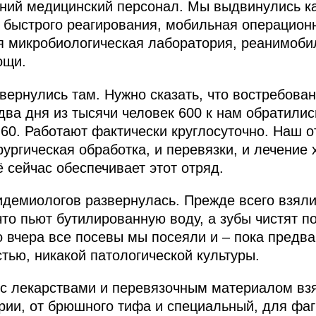
дний медицинский персонал. Мы выдвинулись к
 быстрого реагирования, мобильная операцион
я микробиологическая лаборатория, реанимоби
ощи.
звернулись там. Нужно сказать, что востребова
два дня из тысячи человек 600 к нам обратили
 60. Работают фактически круглосуточно. Наш о
ургическая обработка, и перевязки, и лечение
 сейчас обеспечивает этот отряд.
идемиологов развернулась. Прежде всего взял
то пьют бутилированную воду, а зубы чистят по
ко вчера все посевы мы посеяли и – пока предв
стью, никакой патологической культуры.
с лекарствами и перевязочным материалом взя
терии, от брюшного тифа и специальный, для фа