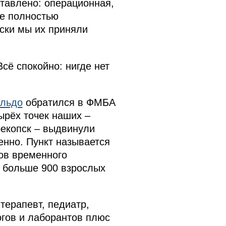
тавлено: операционная,
ее полностью
ски мы их приняли
сё спокойно: нигде нет
альдо
обратился в ФМБА
ырёх точек наших –
екопск – выдвинули
енно. Пункт называется
ов временного
ь больше 900 взрослых
терапевт, педиатр,
огов и лаборантов плюс