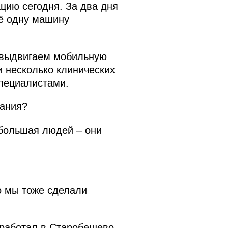
цию сегодня. За два дня
ё одну машину
ы выдвигаем мобильную
 несколько клинических
пециалистами.
вания?
 большая людей – они
о мы тоже сделали
 работал в Старобешево –