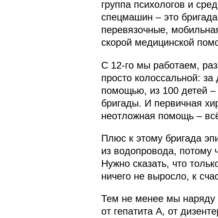
группа психологов и сре
спецмашин – это бригада
перевязочные, мобильна
скорой медицинской пом
С 12-го мы работаем, ра
просто колоссальной: за 
помощью, из 100 детей –
бригады. И первичная хир
неотложная помощь – всё
Плюс к этому бригада эп
из водопровода, потому ч
Нужно сказать, что толь
ничего не выросло, к сча
Тем не менее мы наряду 
от гепатита А, от дизен