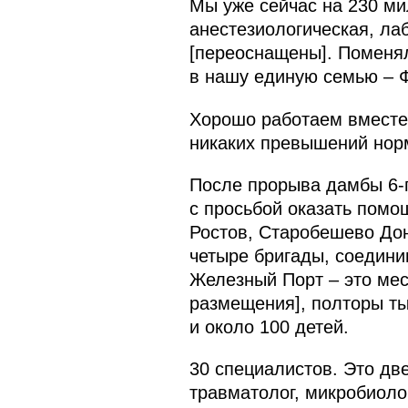
Мы уже сейчас на 230 ми
анестезиологическая, ла
[переоснащены]. Поменял
в нашу единую семью – 
Хорошо работаем вместе.
никаких превышений норм
После прорыва дамбы 6-г
с просьбой оказать помо
Ростов, Старобешево Дон
четыре бригады, соедини
Железный Порт – это мес
размещения], полторы ты
и около 100 детей.
30 специалистов. Это дв
травматолог, микробиоло