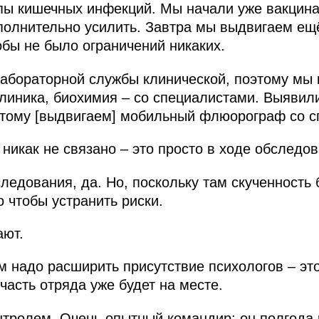
ппы кишечных инфекций. Мы начали уже вакцина
полнительно усилить. Завтра мы выдвигаем ещ
обы не было ограничений никаких.
лабораторной службы клинической, поэтому м
линика, биохимия – со специалистами. Выявили
этому [выдвигаем] мобильный флюорограф со с
никак не связано – это просто в ходе обследо
ледования, да. Но, поскольку там скученность
о чтобы устранить риски.
ают.
 надо расширить присутствие психологов – эт
часть отряда уже будет на месте.
нтролем. Очень опытный командир: он полгода