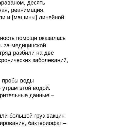
араваном, десять
ная, реанимация,
ли и [машины] линейной
нность помощи оказалась
сь за медицинской
тряд разбили на две
 хронических заболеваний,
и пробы воды
 утрам этой водой.
арительные данные –
ли большой груз вакцин
гирования, бактериофаг –