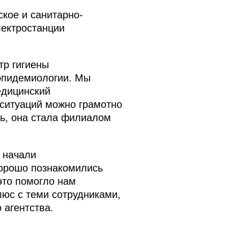
кое и санитарно-
лектростанции
.
тр гигиены
 эпидемиологии. Мы
едицинский
 ситуаций можно грамотно
ь, она стала филиалом
] начали
хорошо познакомились
это помогло нам
люс с теми сотрудниками,
 агентства.