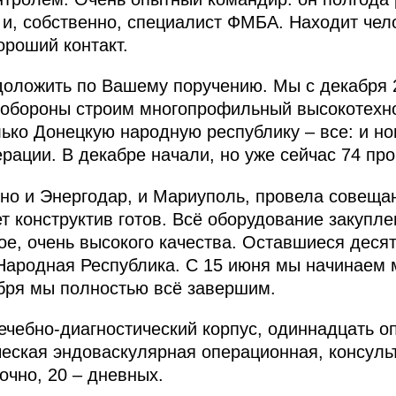
 и, собственно, специалист ФМБА. Находит чел
ороший контакт.
 доложить по Вашему поручению. Мы с декабря 
 обороны строим многопрофильный высокотехно
лько Донецкую народную республику – все: и но
рации. В декабре начали, но уже сейчас 74 про
но и Энергодар, и Мариуполь, провела совещан
т конструктив готов. Всё оборудование закупле
ое, очень высокого качества. Оставшиеся десят
Народная Республика. С 15 июня мы начинаем 
абря мы полностью всё завершим.
лечебно-диагностический корпус, одиннадцать 
еская эндоваскулярная операционная, консуль
точно, 20 – дневных.