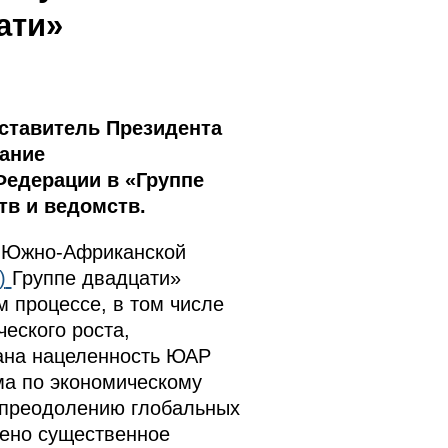
ати»
ставитель Президента
дание
Федерации в «Группе
в и ведомств.
а Южно-Африканской
)
Группе двадцати»
 процессе, в том числе
еского роста,
жана нацеленность ЮАР
ма по экономическому
о преодолению глобальных
чено существенное