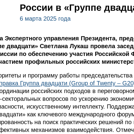
России в «Группе двадц
6 марта 2025 года
а Экспертного управления Президента, пред
ппе двадцати» Светлана Лукаш провела засе
ссии по обеспечению участия Российской 
частием профильных российских министерст
оритеты и программу работы председательств
правка
Группа двадцати (Group of Twenty – G20
ординации российских подходов в переговорном
с-секторальных вопросов по ускорению экономич
асности, искусственному интеллекту. Поддер
двадцати» как ключевого международного фору
ированность на поиск практических решений п
ффективных механизмов взаимодействия. Отме