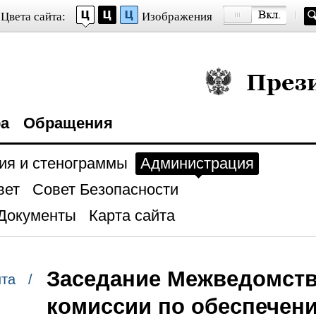
Цвета сайта:
Изображения
Президент Росси
ра
Обращения
ия и стенограммы
Администрация
вет
Совет Безопасности
Документы
Карта сайта
Заседание Межведомст
нта /
комиссии по обеспечен