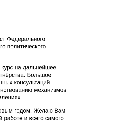
ост Федерального
го политического
 курс на дальнейшее
ртнёрства. Большое
нных консультаций
шенствованию механизмов
влениях.
Новым годом. Желаю Вам
й работе и всего самого