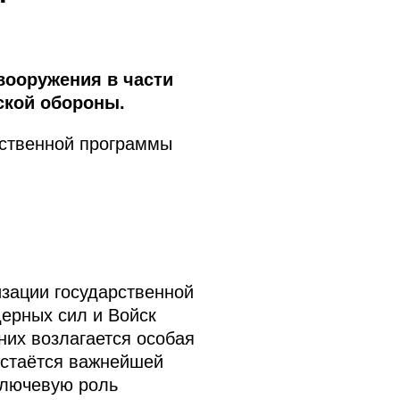
ооружения в части
ской обороны.
рственной программы
зации государственной
ерных сил и Войск
них возлагается особая
 остаётся важнейшей
ключевую роль