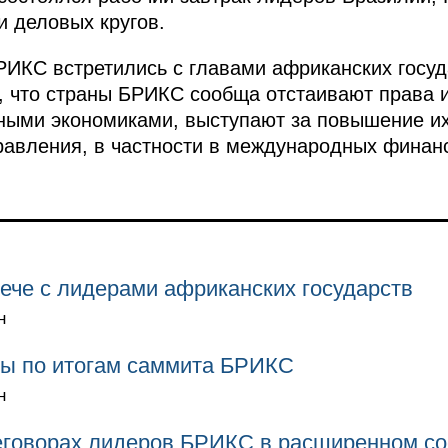
 деловых кругов.
РИКС встретились с главами африканских госуд
, что страны БРИКС сообща отстаивают права 
дными экономиками, выступают за повышение и
равления, в частности в международных финан
ече с лидерами африканских государств
н
сы по итогам саммита БРИКС
н
еговорах лидеров БРИКС в расширенном со