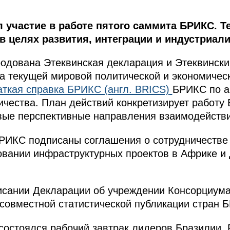
 участие в работе пятого саммита БРИКС. Т
в целях развития, интеграции и индустриали
одована Этеквинская декларация и Этеквински
а текущей мировой политической и экономичес
аткая справка
БРИКС (англ. BRICS)
БРИКС по а
ичества. План действий конкретизирует работ
овые перспективные направления взаимодействи
БРИКС подписаны соглашения о сотрудничестве
вании инфраструктурных проектов в Африке и 
исании Декларации об учреждении Консорциума
совместной статистической публикации стран 
остоялся рабочий завтрак лидеров Бразилии, 