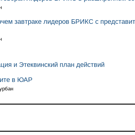
н
очем завтраке лидеров БРИКС с представи
н
ция и Этеквинский план действий
зите в ЮАР
Дурбан