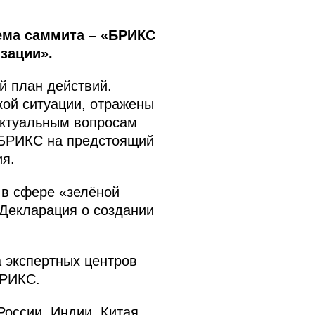
ема саммита – «БРИКС
зации».
й план действий.
кой ситуации, отражены
ктуальным вопросам
у БРИКС на предстоящий
я.
 в сфере «зелёной
Декларация о создании
 экспертных центров
БРИКС.
России, Индии, Китая