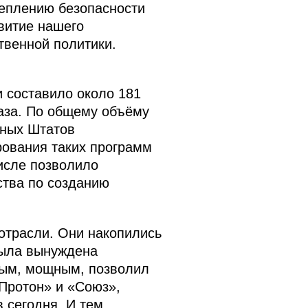
реплению безопасности
витие нашего
твенной политики.
и составило около 181
раза. По общему объёму
нных Штатов
рования таких программ
исле позволило
тва по созданию
отрасли. Они накопились
была вынуждена
зным, мощным, позволил
«Протон» и «Союз»,
 сегодня. И тем