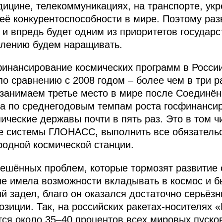
ицине, телекоммуникациях, на транспорте, ук
её конкурентоспособности в мире. Поэтому раз
 и впредь будет одним из приоритетов государс
влению будем наращивать.
 финансирование космических программ в Росси
по сравнению с 2008 годом – более чем в три 
занимаем третье место в мире после Соединё
а по среднегодовым темпам роста госфинанси
ческие державы почти в пять раз. Это в том ч
е системы ГЛОНАСС, выполнить все обязательс
одной космической станции.
решённых проблем, которые тормозят развитие 
а не имела возможности вкладывать в космос и 
ий задел, благо он оказался достаточно серьё
озиции. Так, на российских ракетах-носителях 
тся около 35–40 процентов всех мировых пусков