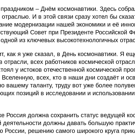
 праздником – Днём космонавтики. Здесь собра
отраслью. И в этой связи сразу хотел бы сказа
ание модернизации нашей экономики и её инно
тствующий Совет при Президенте Российской Ф
 одной из ключевых высокотехнологичных отрас
, как я уже сказал, в День космонавтики. Я ещ
в отрасли, всех работников космической отрасл
 стоял у истоков отечественной космической пр
Вселенную, всех, кто в наши дни создаёт и ос
но вашему таланту, труду вот уже более полуве
ющих позиций в исследовании и использовании
еке Россия должна сохранить статус ведущей к
й деятельности должны давать большую практич
 России, решению самого широкого круга прик