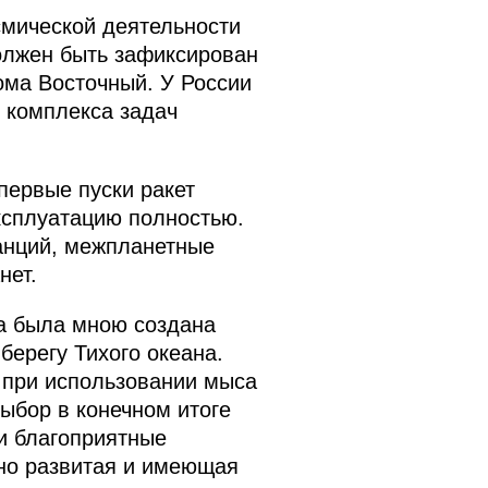
смической деятельности
должен быть зафиксирован
ома Восточный. У России
 комплекса задач
первые пуски ракет
эксплуатацию полностью.
танций, межпланетные
нет.
а была мною создана
берегу Тихого океана.
 при использовании мыса
ыбор в конечном итоге
 и благоприятные
чно развитая и имеющая