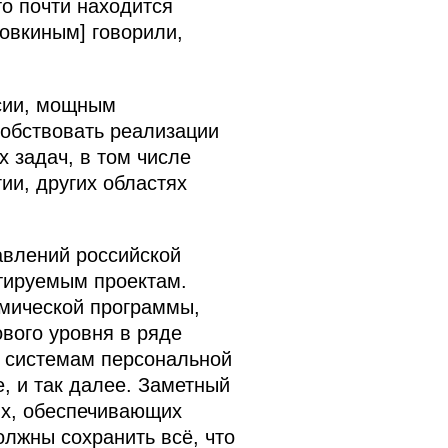
то почти находится
овкиным] говорили,
сии, мощным
собствовать реализации
 задач, в том числе
ии, других областях
авлений российской
отируемым проектам.
смической программы,
вого уровня в ряде
, системам персональной
, и так далее. Заметный
ях, обеспечивающих
олжны сохранить всё, что