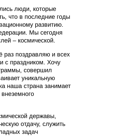
лись люди, которые
ть, что в последние годы
вационному развитию.
едерации. Мы сегодня
лей – космической.
ё раз поздравляю и всех
и с праздником. Хочу
ограммы, совершил
ваивает уникальную
ка наша страна занимает
 внеземного
осмической державы,
ескую отдачу, служить
ладных задач