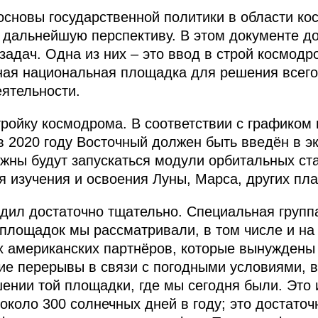
сновы государственной политики в области ко
и дальнейшую перспективу. В этом документе 
задач. Одна из них – это ввод в строй космодр
ная национальная площадка для решения всего
еятельности.
ройку космодрома. В соответствии с графиком 
 в 2020 году Восточный должен быть введён в 
олжны будут запускаться модули орбитальных с
я изучения и освоения Луны, Марса, других пла
дил достаточно тщательно. Специальная групп
 площадок мы рассматривали, в том числе и на 
х американских партнёров, которые вынуждены
е перерывы в связи с погодными условиями, в
шении той площадки, где мы сегодня были. Это
 около 300 солнечных дней в году; это достато