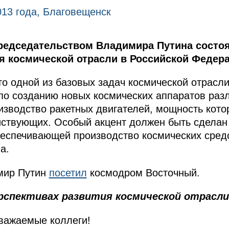
013 года, Благовещенск
редседательством Владимира Путина состо
я космической отрасли в Российской Федера
то одной из базовых задач космической отрасл
по созданию новых космических аппаратов разл
оизводство ракетных двигателей, мощность кото
ствующих. Особый акцент должен быть сделан 
беспечивающей производство космических сред
а.
имир Путин
посетил
космодром Восточный.
ерспективах развития космической отрасли
важаемые коллеги!