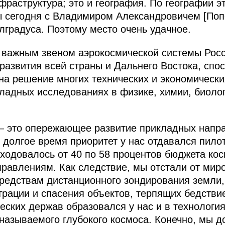
раструктура; это и география. По географии э
ы сегодня с Владимиром Александровичем [Поп
олградуса. Поэтому место очень удачное.
 важным звеном аэрокосмической системы Рос
азвития всей страны и Дальнего Востока, спо
на решение многих технических и экономических
адных исследованиях в физике, химии, биолог
 – это опережающее развитие прикладных напр
, долгое время приоритет у нас отдавался пил
сходовалось от 40 по 58 процентов бюджета ко
правлениям. Как следствие, мы отстали от миро
средствам дистанционного зондирования земли
трации и спасения объектов, терпящих бедствие
еских держав образовался у нас и в технологи
называемого глубокого космоса. Конечно, мы д