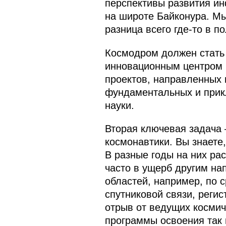
перспективы развития инф
на широте Байконура. М
разница всего где‑то в п
Космодром должен стать
инновационным центром р
проектов, направленных 
фундаментальных и прикл
науки.
Вторая ключевая задача
космонавтики. Вы знаете
В разные годы на них ра
часто в ущерб другим на
областей, например, по 
спутниковой связи, регис
отрыв от ведущих космич
программы освоения так 