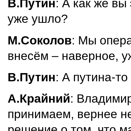
В.Путин
: А как же вы
уже ушло?
М.Соколов
: Мы опер
внесём – наверное, у
В.Путин
: А путина‑то
А.Крайний
: Владими
принимаем, вернее н
решение о том, что м