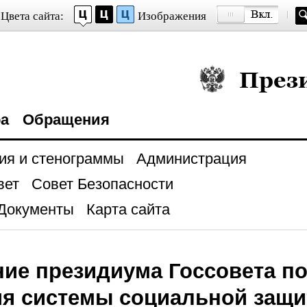
Цвета сайта:
Изображения
Президент Росси
ра
Обращения
ия и стенограммы
Администрация
вет
Совет Безопасности
Документы
Карта сайта
ние президиума Госсовета п
ия системы социальной защ