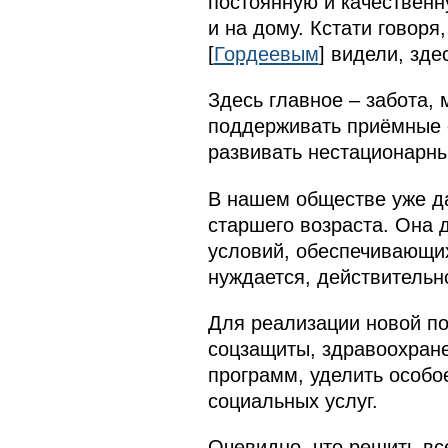
постоянную и качествен
и на дому. Кстати говор
[
Гордеевым
] видели, зде
Здесь главное – забота,
поддерживать приёмные с
развивать нестационарн
В нашем обществе уже да
старшего возраста. Она
условий, обеспечивающих
нуждается, действительн
Для реализации новой по
соцзащиты, здравоохране
программ, уделить особо
социальных услуг.
Очевидно, что решить вс