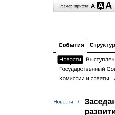
Размер шрифта:
Структу
События
Новости
Выступлен
Государственный Со
Комиссии и советы
Заседа
Новости /
развит