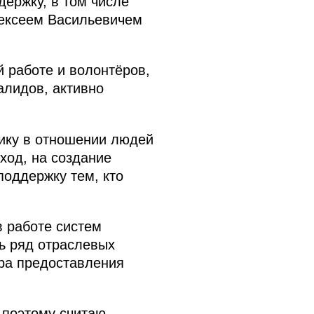
ержку, в том числе
лексеем Васильевичем
й работе и волонтёров,
алидов, активно
ику в отношении людей
ход, на создание
поддержку тем, кто
 работе систем
ь ряд отраслевых
ора предоставления
 поэтому считаю