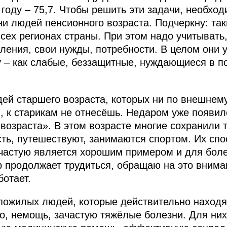
0 году – 75,7. Чтобы решить эти задачи, необхо
и людей пенсионного возраста. Подчеркну: та
ех регионах страны. При этом надо учитывать,
ления, свои нужды, потребности. В целом они 
 – как слабые, беззащитные, нуждающиеся в п
ей старшего возраста, которых ни по внешнему
я, к старикам не отнесёшь. Недаром уже появи
 возраста». В этом возрасте многие сохранили
ть, путешествуют, занимаются спортом. Их спо
ачастую является хорошим примером и для бол
 продолжает трудиться, обращаю на это вниман
ботает.
 пожилых людей, которые действительно находя
во, немощь, зачастую тяжёлые болезни. Для ни