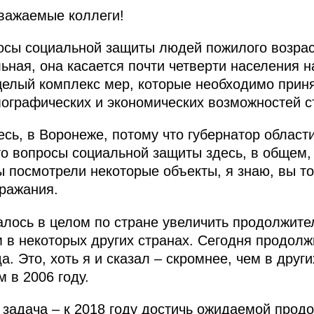
важаемые коллеги!
осы социальной защиты людей пожилого возрас
ьная, она касается почти четверти населения 
целый комплекс мер, которые необходимо приня
мографических и экономических возможностей с
сь, в Воронеже, потому что губернатор област
 что вопросы социальной защиты здесь, в общем
ы посмотрели некоторые объекты, я знаю, вы т
ражания.
алось в целом по стране увеличить продолжите
м в некоторых других странах. Сегодня продолж
а. Это, хоть я и сказал – скромнее, чем в други
м в 2006 году.
 задача – к 2018 году достичь ожидаемой прод