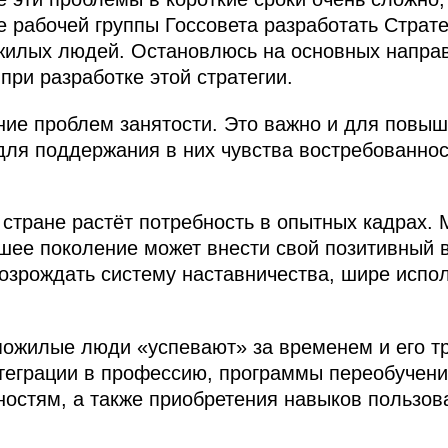
 рабочей группы Госсовета разработать Страт
жилых людей. Остановлюсь на основных напра
при разработке этой стратегии.
ние проблем занятости. Это важно и для повы
 для поддержания в них чувства востребованно
.
стране растёт потребность в опытных кадрах. 
ршее поколение может внести свой позитивный 
возрождать систему наставничества, шире испо
 пожилые люди «успевают» за временем и его 
теграции в профессию, программы переобучен
ностям, а также приобретения навыков пользо