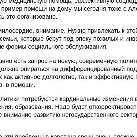
ную медицинскую помощь, эффективную соцподд
я, пример помощи на дому мы сегодня тоже с А
сь это организовано.
 милосердие, внимание. Нужно привлекать к это
емьи, которые берут под опеку пожилых и инв
ые формы социального обслуживания.
вно есть запрос на новую, современную полит
 должна опираться на дифференцированный под
 как активное долголетие, так и эффективную 
о, в помощи.
литики потребуются кардинальные изменения в
ния, образования. Надо будет откорректироват
е внимание развитию негосударственного сект
е эти проблемы в короткие сроки очень сложно,