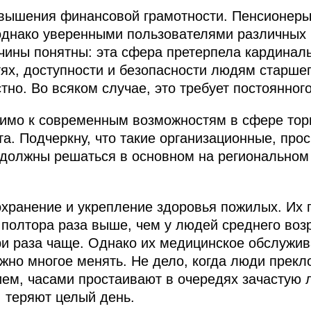
овышения финансовой грамотности. Пенсионеры
однако уверенными пользователями различных 
ичины понятны: эта сфера претерпела кардинал
х, доступности и безопасности людям старшег
тно. Во всяком случае, это требует постоянног
димо к современным возможностям в сфере тор
та. Подчеркну, что такие организационные, прос
 должны решаться в основном на региональном
охранение и укрепление здоровья пожилых. Их 
полтора раза выше, чем у людей среднего возр
ри раза чаще. Однако их медицинское обслужив
ужно многое менять. Не дело, когда люди прекл
ем, часами простаивают в очередях зачастую л
, теряют целый день.