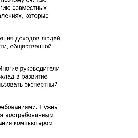
егию совместных
влениях, которые
шения доходов людей
сти, общественной
Многие руководители
вклад в развитие
льзовать экспертный
требованиями. Нужны
ия востребованным
вания компьютером