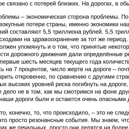
ое связано с потерей близких. На дорогах, в об
роблемы – экономическая сторона проблемы. По
овокупные потери страны, именно экономики на
ий составляют 5,5 триллиона рублей. 5,5 трил
сходами на здравоохранение за тот же период.
олжен упомянуть и о том, что принятые некото
ти дорожного движения дали определённые рез
 первые шесть месяцев текущего года количес
 на 7 процентов, число жертв на дороге – почт
ворить откровенно, по сравнению с другими стр
ых высоких уровней риска погибнуть на дороге
е дело не в том, как мы смотримся на фоне друг
о наши дороги были и остаются очень опасными
то, конечно, то, что происходило, – это не сле
это просто резонансные события. Мы знаем, что
ких же печальных, просто они делятся на более