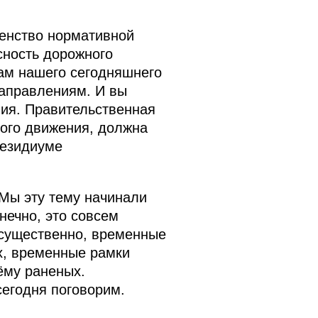
шенство нормативной
сность дорожного
ам нашего сегодняшнего
направлениям. И вы
ния. Правительственная
ного движения, должна
резидиуме
Мы эту тему начинали
нечно, это совсем
м существенно, временные
х, временные рамки
ёму раненых.
сегодня поговорим.