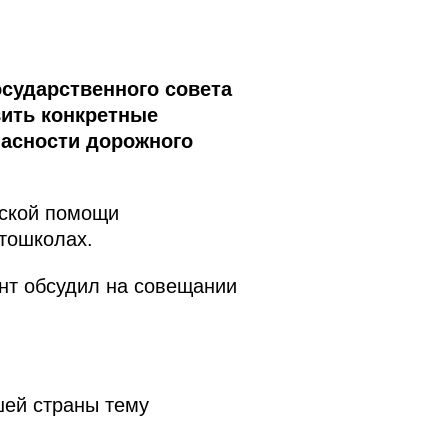
сударственного совета
вить конкретные
пасности дорожного
нской помощи
тошколах.
нт обсудил на совещании
шей страны тему