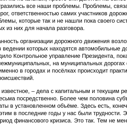
 отразились все наши проблемы. Проблемы, связ
рог, ответственностью самих участников дорож
блемы, которые так и не нашли пока своего си
х из них для начала разговора.
анность организации дорожного движения возло
в ведении которых находятся автомобильные д
дило Контрольное управление Президента, пок
межмуниципальных, на муниципальных дорогах 
именно в городах и посёлках происходит практи
роисшествий.
 известное, – дела с капитальным и текущим 
весьма посредственно. Более чем половина суб
аты в установленном объёме. Здесь есть, коне
этим в последние годы у нас были трудности. Э
риод финансового кризиса. Это так. Тем не мен