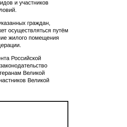
идов и участников
ловий.
указанных граждан,
ет осуществляться путём
ние жилого помещения
дерации.
нта Российской
 законодательство
теранам Великой
частников Великой